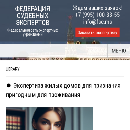
Skip
Ждем ваших заявок!
ФЕДЕРАЦИЯ
to
+7 (995) 100-33-55
СУДЕБНЫХ
content
info@fse.ms
ЭКСПЕРТОВ
Федеральная сеть экспертных
Заказать экспертизу
учреждений
МЕНЮ
LIBRARY
⏺️ Экспертиза жилых домов для признания
пригодным для проживания