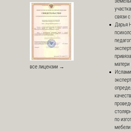
земель
участка
связи с 
Дарья
Н
психоло
педаго
экспер
привяз
матери 
все лицензии →
Ислами
эксперт
опреде
качест
провед
столяр
по изг
мебели