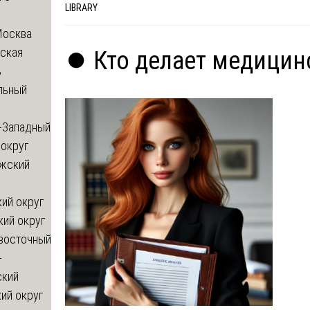
LIBRARY
Москва
ская
⏺️ Кто делает медицин
ь
льный
-Западный
округ
жский
ий округ
кий округ
восточный
-
ский
ий округ