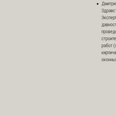
Дмитри
Здравст
Экспер
давнос
провед
строит
работ (
кирпич
оконных