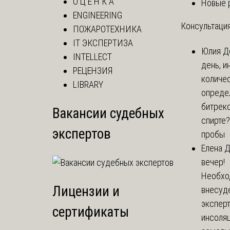
О Ц Е Н К А
Новые 
ENGINEERING
Консультация
ПОЖАРОТЕХНИКА
IT ЭКСПЕРТИЗА
Юлия
Д
INTELLECT
день, и
РЕЦЕНЗИЯ
количе
LIBRARY
опреде
битрекс
Вакансии судебных
спирте
экспертов
пробы
Елена
Д
вечер!
Необхо
Лицензии и
внесуд
экспер
сертификаты
инсоля