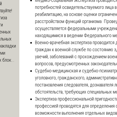
Медико-социальная экспертиза проводитс
й
потребностей освидетельствуемого лица в
вуйте!
реабилитацию, на основе оценки ограниче
тиза
расстройством функций организма. Прове
ти
осуществляется федеральными учреждени
енных
находящимися в ведении Федерального ме
ельных
Военно-врачебная экспертиза проводится 
закладки
граждан к военной службе по состоянию з
ами
увечий, заболеваний с прохождением воен
 блок...
вопросов, предусмотренных законодатель
Судебно-медицинская и судебно-психиатр
уголовного, гражданского, административ
постановления следователя, дознавателя 
обстоятельств, требующих специальных м
Экспертиза профессиональной пригодности
профессией проводятся для определения с
возможности выполнения отдельных видов 