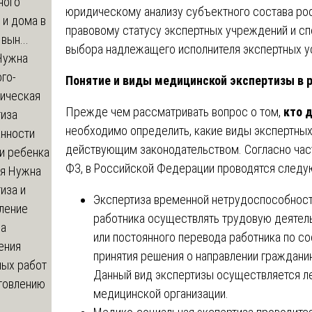
ного
юридическому анализу субъектного состава ро
 и дома в
правовому статусу экспертных учреждений и сп
вын...
выбора надлежащего исполнителя экспертных ус
ужна
го-
Понятие и виды медицинской экспертизы в 
гическая
Прежде чем рассматривать вопрос о том,
кто 
тиза
необходимо определить, какие виды экспертны
анности
действующим законодательством. Согласно част
и ребенка
ФЗ, в Российской Федерации проводятся следу
я
Нужна
иза и
Экспертиза временной нетрудоспособност
ление
работника осуществлять трудовую деятел
ва
или постоянного перевода работника по со
ения
принятия решения о направлении граждани
ных работ
Данный вид экспертизы осуществляется л
отовлению
медицинской организации.