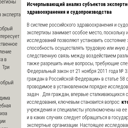
регионы
Исчерпывающий анализ субъектов экспертно
здравоохранения и судопроизводства
 эксперта
В системе российского здравоохранения и суд
обрый
экспертизы занимает особое место, поскольку 
нтересует
исследований позволяют установить состояние 
ственное
способность осуществлять трудовую или иную д
ление
следственную связь между воздействием разли
а в
также разрешить иные вопросы, требующие спе
? Три
Федеральный закон от 21 ноября 2011 года № 
граждан в Российской Федерации» в статье 58 
обрый
проводимое в установленном порядке исследов
задач . Для граждан, впервые сталкивающихся 
дима
исследования, ключевым становится вопрос:
кт
ебная
учреждения и специалисты уполномочены на ее п
тиза
и в каких случаях следует обращаться в госуда
ции
экспертные организации. Настоящее исследов