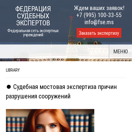
Skip
Ждем ваших заявок!
ФЕДЕРАЦИЯ
to
+7 (995) 100-33-55
СУДЕБНЫХ
content
info@fse.ms
ЭКСПЕРТОВ
Федеральная сеть экспертных
Заказать экспертизу
учреждений
МЕНЮ
LIBRARY
⏺️ Судебная мостовая экспертиза причин
разрушения сооружений