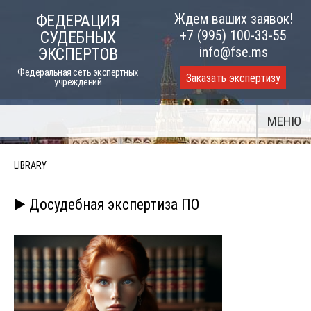
Skip
Ждем ваших заявок!
ФЕДЕРАЦИЯ
to
+7 (995) 100-33-55
СУДЕБНЫХ
content
info@fse.ms
ЭКСПЕРТОВ
Федеральная сеть экспертных
Заказать экспертизу
учреждений
МЕНЮ
LIBRARY
▶️ Досудебная экспертиза ПО