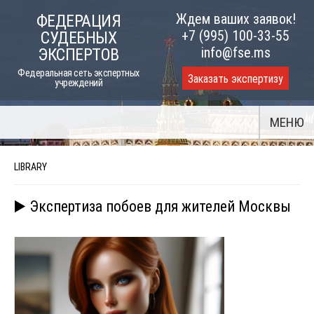
Skip
Ждем ваших заявок!
ФЕДЕРАЦИЯ
to
+7 (995) 100-33-55
СУДЕБНЫХ
content
info@fse.ms
ЭКСПЕРТОВ
Федеральная сеть экспертных
Заказать экспертизу
учреждений
МЕНЮ
LIBRARY
▶️ Экспертиза побоев для жителей Москвы