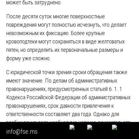
может быть затруднено.
После десяти суток многие поверхностные
повреждения могут полностью исчезнуть, что делает
невозможным их фиксацию. Более крупные
кровоподтеки могут сохраняться в виде желтоватых
пятен, но определить их первоначальные размеры и
форму уже сложно.
С юридической точки зрения сроки обращения также
имеют значение. По делам об административных
правонарушениях, предусмотренных статьей 6. 1. 1
Кодекса Российской Федерации об административных
правонарушениях, срок давности привлечения к
ответственности составляет два года. Однако для
возбуждения дела необходимо наличие доказательств,
включая заключение экспертизы. Чем позже
info@fse.ms