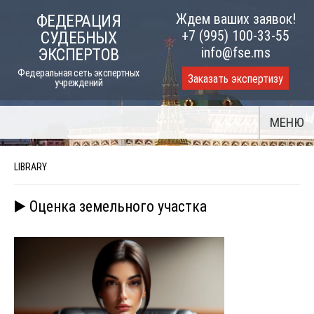
Skip
Ждем ваших заявок!
ФЕДЕРАЦИЯ
to
+7 (995) 100-33-55
СУДЕБНЫХ
content
info@fse.ms
ЭКСПЕРТОВ
Федеральная сеть экспертных
Заказать экспертизу
учреждений
МЕНЮ
LIBRARY
▶️ Оценка земельного участка