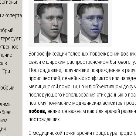
регионы
 эксперта
обрый
нтересует
ственное
Вопрос фиксации телесных повреждений возника
ление
связи с широким распространением бытового, у
а в
Пострадавшие, получившие повреждения в резу
? Три
происшествий, семейных конфликтов или нападен
медицинской помощи, но и в объективном доку
обрый
последующего использования этих данных в пра
поэтому понимание медицинских аспектов проц
дима
побоев,
является важным как для врачей различ
ебная
пострадавших.
тиза
ции
С медицинской точки зрения процедура предст