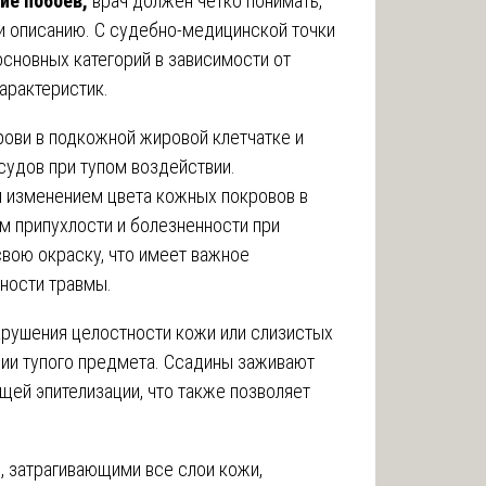
ие побоев,
врач должен четко понимать,
и описанию. С судебно-медицинской точки
основных категорий в зависимости от
арактеристик.
ови в подкожной жировой клетчатке и
судов при тупом воздействии.
 изменением цвета кожных покровов в
м припухлости и болезненности при
свою окраску, что имеет важное
ности травмы.
рушения целостности кожи или слизистых
вии тупого предмета. Ссадины заживают
щей эпителизации, что также позволяет
, затрагивающими все слои кожи,