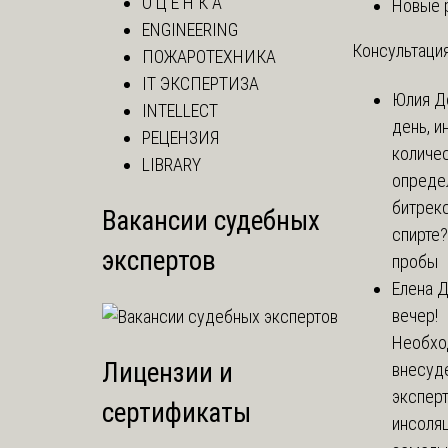
О Ц Е Н К А
Новые 
ENGINEERING
Консультация
ПОЖАРОТЕХНИКА
IT ЭКСПЕРТИЗА
Юлия
Д
INTELLECT
день, и
РЕЦЕНЗИЯ
количе
LIBRARY
опреде
битрекс
Вакансии судебных
спирте
экспертов
пробы
Елена
Д
вечер!
Необхо
Лицензии и
внесуд
экспер
сертификаты
инсоля