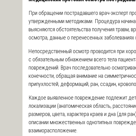
При обращении пострадавшего врач-эксперт про
утвержденными методиками. Процедура начинает
выясняются обстоятельства получения травм, в
осмотра, данные о перенесенных заболеваниях 
Непосредственный осмотр проводится при хоро
с обязательным обнажением всего тела пациен
повреждений. Врач последовательно осматривае
конечности, обращая внимание на симметричнос
припухлостей, деформаций, ран, ссадин, кровоп
Каждое выявленное повреждение подлежит дет
локализации (анатомическая область, расстояни
размеров, цвета, характера краев и дна (для ра
описании множественных однотипных поврежден
взаиморасположение.