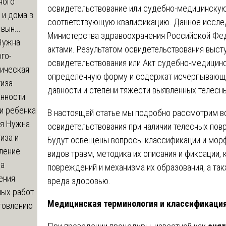
ного
освидетельствование или судебно-медицинскую
 и дома в
соответствующую квалификацию. Данное иссле
вын...
Министерства здравоохранения Российской Фе
ужна
актами. Результатом освидетельствования выс
го-
освидетельствования или Акт судебно-медицин
гическая
определенную форму и содержат исчерпывающу
тиза
давности и степени тяжести выявленных телесн
анности
и ребенка
В настоящей статье мы подробно рассмотрим в
я
Нужна
освидетельствования при наличии телесных пов
иза и
Будут освещены вопросы классификации и морф
ление
видов травм, методика их описания и фиксации,
ва
повреждений и механизма их образования, а та
ения
вреда здоровью.
ных работ
Медицинская терминология и классификаци
отовлению