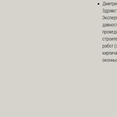
Дмитри
Здравст
Экспер
давнос
провед
строит
работ (
кирпич
оконных