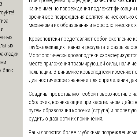
При проведении процедуры, известной как
снят
й
какие именно повреждения подлежат фиксации 
вуйте!
зрения все повреждения делятся на несколько 
тиза
механизма их образования и морфологических х
ти
енных
Кровоподтеки представляют собой скопление кр
ельных
глубжележащих тканях в результате разрыва со
закладки
Морфологически кровоподтеки характеризуются
ами
месте приложения травмирующей силы, наличие
 блок...
пальпации. В динамике кровоподтеки изменяют 
диагностическое значение для определения дав
Ссадины представляют собой поверхностные на
оболочек, возникающие при касательном дейст
путем образования корочки (струпа) и последую
судить о давности их причинения.
Раны являются более глубокими повреждениями