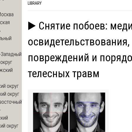
LIBRARY
Москва
ская
▶️ Снятие побоев: мед
ь
льный
освидетельствования,
-Западный
повреждений и поряд
округ
жский
телесных травм
ий округ
кий округ
восточный
-
ский
ий округ