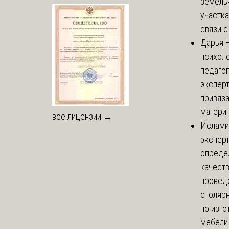
земель
участка
связи с 
Дарья
Н
психоло
педаго
экспер
привяз
матери 
все лицензии →
Ислами
эксперт
опреде
качест
провед
столяр
по изг
мебели