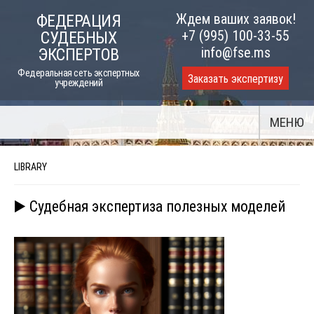
Skip
Ждем ваших заявок!
ФЕДЕРАЦИЯ
to
+7 (995) 100-33-55
СУДЕБНЫХ
content
info@fse.ms
ЭКСПЕРТОВ
Федеральная сеть экспертных
Заказать экспертизу
учреждений
МЕНЮ
LIBRARY
▶️ Судебная экспертиза полезных моделей