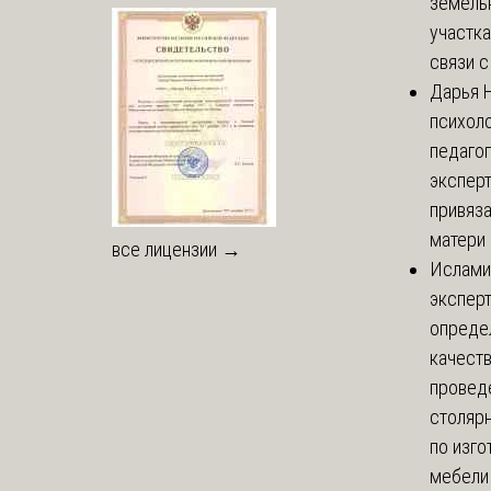
земель
участка
связи с 
Дарья
Н
психоло
педаго
экспер
привяз
матери 
все лицензии →
Ислами
эксперт
опреде
качест
провед
столяр
по изг
мебели