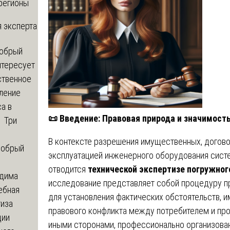
регионы
 эксперта
обрый
нтересует
ственное
ление
а в
📜
Введение: Правовая природа и значимость
? Три
В контексте разрешения имущественных, догово
обрый
эксплуатацией инженерного оборудования сист
отводится
технической экспертизе погружног
дима
исследование представляет собой процедуру п
ебная
для установления фактических обстоятельств, 
тиза
правового конфликта между потребителем и про
ции
иными сторонами, профессионально организова