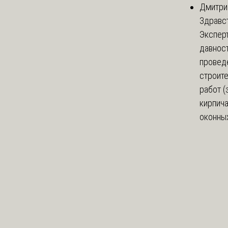
Дмитри
Здравст
Экспер
давнос
провед
строит
работ (
кирпич
оконных