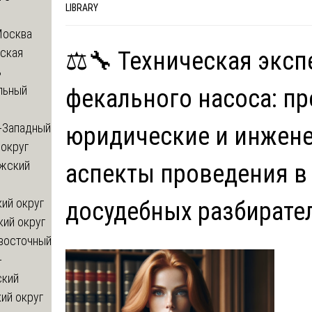
LIBRARY
Москва
ская
⚖️🔧 Техническая эксп
ь
льный
фекального насоса: п
-Западный
юридические и инжен
округ
жский
аспекты проведения в
ий округ
досудебных разбирате
кий округ
восточный
-
ский
ий округ