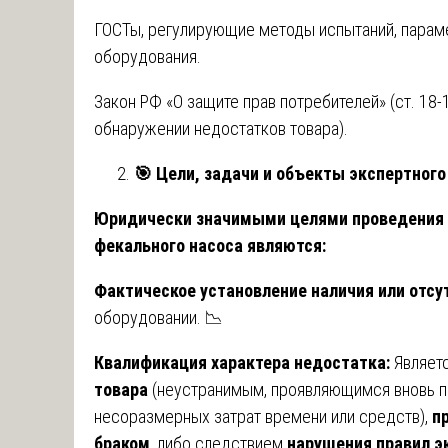
ГОСТы, регулирующие методы испытаний, парам
оборудования.
Закон РФ «О защите прав потребителей» (ст. 18
обнаружении недостатков товара).
🎯
Цели, задачи и объекты экспертного
Юридически значимыми целями проведения 
фекального насоса являются:
Фактическое установление наличия или отсу
оборудовании. 📉
Квалификация характера недостатка:
Являетс
товара
(неустранимым, проявляющимся вновь п
несоразмерных затрат времени или средств),
п
браком
, либо следствием
нарушения правил э