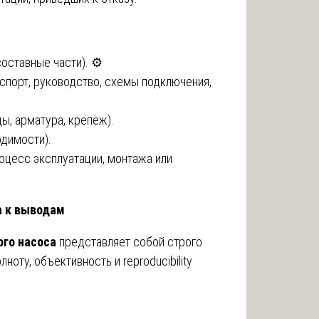
оставные части). ⚙️
спорт, руководство, схемы подключения,
ы, арматура, крепеж).
димости).
оцесс эксплуатации, монтажа или
а к выводам
ого насоса
представляет собой строго
оту, объективность и reproducibility