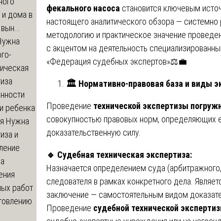
ного
фекального насоса
становится ключевым источ
 и дома в
настоящего аналитического обзора — системно
вын...
методологию и практическое значение проведен
ужна
с акцентом на деятельность специализированных
го-
«Федерация судебных экспертов»⚖️💼
гическая
тиза
🏛
️ Нормативно-правовая база и виды 
анности
Проведение
технической экспертизы погружн
и ребенка
совокупностью правовых норм, определяющих её
я
Нужна
доказательственную силу.
иза и
ление
🔹
Судебная техническая экспертиза:
ва
Назначается определением суда (арбитражного
ения
следователя в рамках конкретного дела. Являе
ных работ
заключение — самостоятельным видом доказатель
отовлению
Проведение
судебной технической экспертиз