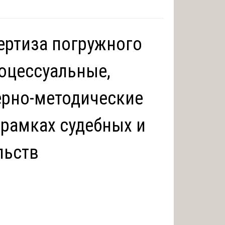
ертиза погружного
роцессуальные,
ерно-методические
 рамках судебных и
льств