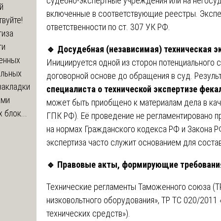
судебно-экспертные учреждения или на негосуд
й
включенные в соответствующие реестры. Экспе
вуйте!
ответственности по ст. 307 УК РФ.
тиза
ти
🔹
Досудебная (независимая) техническая э
енных
Инициируется одной из сторон потенциального с
ельных
договорной основе до обращения в суд. Резул
закладки
специалиста о технической экспертизе фека
ами
может быть приобщено к материалам дела в кач
 блок...
ГПК РФ). Её проведение не регламентировано п
на нормах Гражданского кодекса РФ и Закона Р
экспертиза часто служит основанием для соста
🔹
Правовые акты, формирующие требования
Технические регламенты Таможенного союза (Т
низковольтного оборудования», ТР ТС 020/2011
технических средств»).