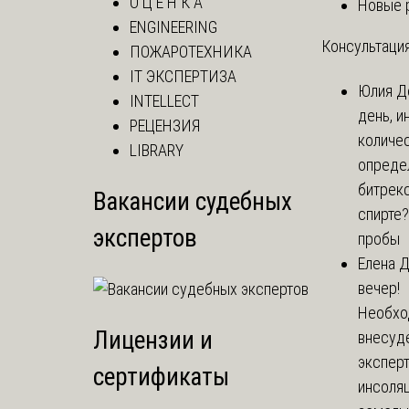
О Ц Е Н К А
Новые 
ENGINEERING
Консультация
ПОЖАРОТЕХНИКА
IT ЭКСПЕРТИЗА
Юлия
Д
INTELLECT
день, и
РЕЦЕНЗИЯ
количе
LIBRARY
опреде
битрекс
Вакансии судебных
спирте
экспертов
пробы
Елена
Д
вечер!
Необхо
Лицензии и
внесуд
экспер
сертификаты
инсоля