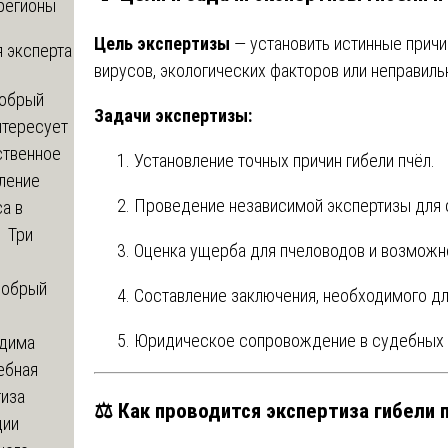
регионы
Цель экспертизы
— установить истинные причин
 эксперта
вирусов, экологических факторов или неправил
обрый
Задачи экспертизы:
нтересует
ственное
Установление точных причин гибели пчёл.
ление
Проведение независимой экспертизы для 
а в
? Три
Оценка ущерба для пчеловодов и возможн
обрый
Составление заключения, необходимого для
Юридическое сопровождение в судебных р
дима
ебная
тиза
⚖️
Как проводится экспертиза гибели 
ции