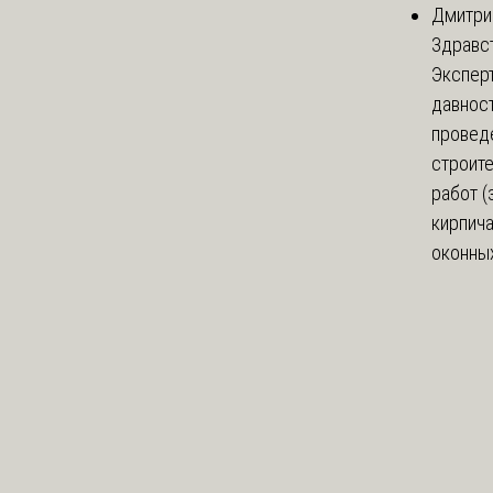
Дмитри
Здравст
Экспер
давнос
провед
строит
работ (
кирпич
оконных