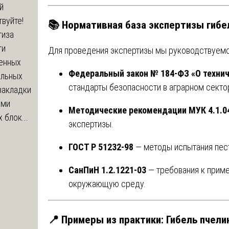
й
вуйте!
📚
Нормативная база экспертизы гибе
тиза
ти
Для проведения экспертизы мы руководствуем
енных
Федеральный закон № 184-ФЗ «О технич
ельных
стандарты безопасности в аграрном секто
закладки
ами
Методические рекомендации МУК 4.1.0
 блок...
экспертизы.
ГОСТ Р 51232-98
— методы испытания пест
СанПиН 1.2.1221-03
— требования к приме
окружающую среду.
📍
Примеры из практики: Гибель пчели