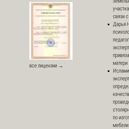
земель
участка
связи с 
Дарья
Н
психоло
педаго
экспер
привяз
матери 
все лицензии →
Ислами
эксперт
опреде
качест
провед
столяр
по изг
мебели