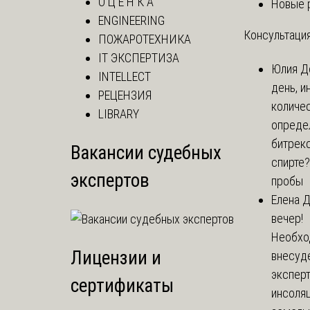
О Ц Е Н К А
Новые 
ENGINEERING
Консультация
ПОЖАРОТЕХНИКА
IT ЭКСПЕРТИЗА
Юлия
Д
INTELLECT
день, и
РЕЦЕНЗИЯ
количе
LIBRARY
опреде
битрекс
Вакансии судебных
спирте
экспертов
пробы
Елена
Д
вечер!
Необхо
Лицензии и
внесуд
экспер
сертификаты
инсоля