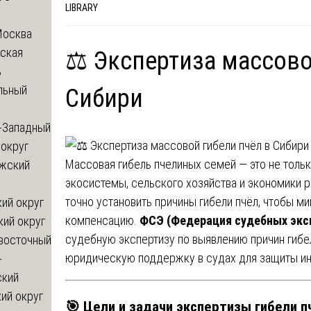
LIBRARY
Москва
ская
⚖️ Экспертиза массово
ь
льный
Сибири
-Западный
округ
Массовая гибель пчелиных семей — это не тольк
жский
экосистемы, сельского хозяйства и экономики р
точно установить причины гибели пчёл, чтобы м
ий округ
компенсацию.
ФСЭ (Федерация судебных экс
кий округ
судебную экспертизу по выявлению причин гибе
восточный
юридическую поддержку в судах для защиты ин
-
ский
ий округ
🎯
Цели и задачи экспертизы гибели п