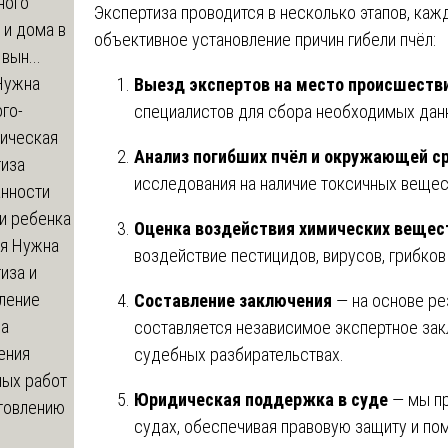
ного
Экспертиза проводится в несколько этапов, каж
 и дома в
объективное установление причин гибели пчёл:
вын...
ужна
Выезд экспертов на место происшеств
го-
специалистов для сбора необходимых дан
гическая
Анализ погибших пчёл и окружающей с
тиза
исследования на наличие токсичных вещест
анности
и ребенка
Оценка воздействия химических вещес
я
Нужна
воздействие пестицидов, вирусов, грибко
иза и
ление
Составление заключения
— на основе ре
ва
составляется независимое экспертное зак
ения
судебных разбирательствах.
ных работ
Юридическая поддержка в суде
— мы пр
отовлению
судах, обеспечивая правовую защиту и по