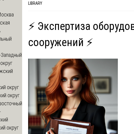
LIBRARY
Москва
ская
⚡ Экспертиза оборудо
ь
льный
сооружений ⚡
-Западный
округ
жский
ий округ
кий округ
восточный
-
ский
ий округ