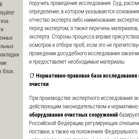
поручить проведение исследования. Суд, рассм
й
определение, в котором указываются основания 
вуйте!
отчество эксперта либо наименование экспертн
тиза
перед экспертом, а также перечень материалов
ти
эксперта. Стороны процесса вправе присутство
енных
осмотров и отборе проб, если это не препятств
ельных
проведении досудебного исследования заказчи
закладки
и предоставляет необходимые материалы.
ами
 блок...
📑
Нормативно-правовая база исследования 
очистки
При производстве экспертного исследования эк
действующим законодательством и нормативно
оборудования очистных сооружений
базирует
Российской Федерации, регулирующих отношени
поставки, а также на положениях Федерального 