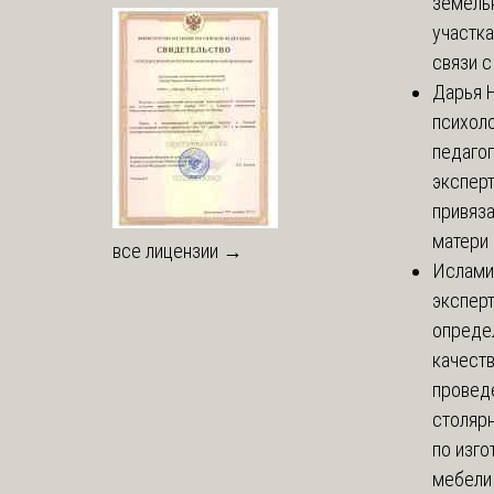
земель
участка
связи с 
Дарья
Н
психоло
педаго
экспер
привяз
матери 
все лицензии →
Ислами
эксперт
опреде
качест
провед
столяр
по изг
мебели