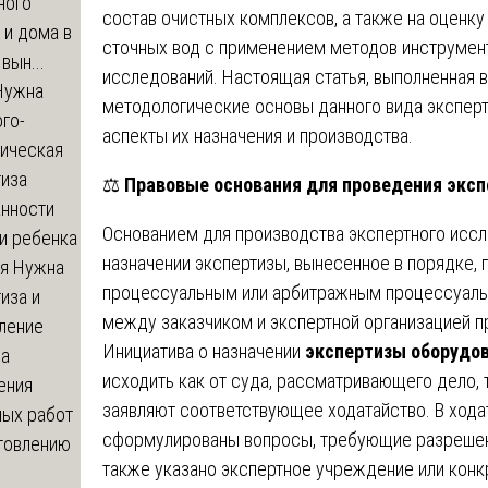
ного
состав очистных комплексов, а также на оценку
 и дома в
сточных вод с применением методов инструмен
вын...
исследований. Настоящая статья, выполненная 
ужна
методологические основы данного вида эксперт
го-
аспекты их назначения и производства.
гическая
тиза
⚖️
Правовые основания для проведения эксп
анности
Основанием для производства экспертного иссл
и ребенка
назначении экспертизы, вынесенное в порядке
я
Нужна
процессуальным или арбитражным процессуаль
иза и
между заказчиком и экспертной организацией п
ление
Инициатива о назначении
экспертизы оборудо
ва
исходить как от суда, рассматривающего дело, т
ения
заявляют соответствующее ходатайство. В хода
ных работ
сформулированы вопросы, требующие разрешени
отовлению
также указано экспертное учреждение или конк