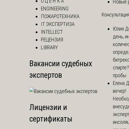
О Ц Е Н К А
Новые 
ENGINEERING
Консультация
ПОЖАРОТЕХНИКА
IT ЭКСПЕРТИЗА
Юлия
Д
INTELLECT
день, и
РЕЦЕНЗИЯ
количе
LIBRARY
опреде
битрекс
Вакансии судебных
спирте
экспертов
пробы
Елена
Д
вечер!
Необхо
Лицензии и
внесуд
экспер
сертификаты
инсоля