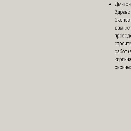
Дмитри
Здравст
Экспер
давнос
провед
строит
работ (
кирпич
оконных