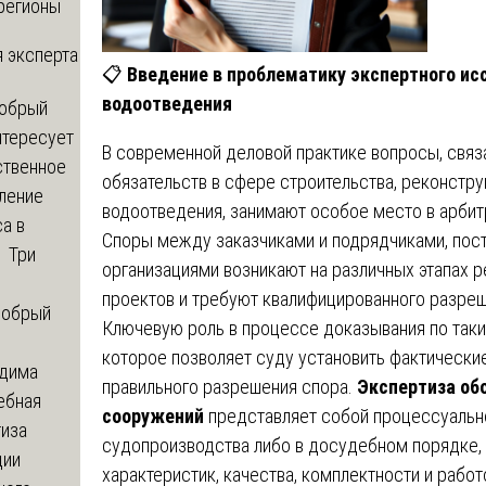
регионы
 эксперта
📋
Введение в проблематику экспертного ис
водоотведения
обрый
нтересует
В современной деловой практике вопросы, свя
ственное
обязательств в сфере строительства, реконстр
ление
водоотведения, занимают особое место в арбит
а в
Споры между заказчиками и подрядчиками, пос
? Три
организациями возникают на различных этапах 
проектов и требуют квалифицированного разреш
обрый
Ключевую роль в процессе доказывания по таки
которое позволяет суду установить фактически
дима
правильного разрешения спора.
Экспертиза об
ебная
сооружений
представляет собой процессуальн
тиза
судопроизводства либо в досудебном порядке, 
ции
характеристик, качества, комплектности и рабо