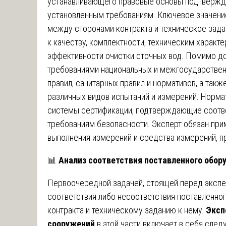
устанавливающего правовые основы подтвержде
установленным требованиям. Ключевое значени
между сторонами контракта и техническое зада
к качеству, комплектности, техническим характ
эффективности очистки сточных вод. Помимо до
требованиями национальных и межгосударствен
правил, санитарных правил и нормативов, а та
различных видов испытаний и измерений. Норма
системы сертификации, подтверждающие соотв
требованиям безопасности. Эксперт обязан при
выполнения измерений и средства измерений, 
📊
Анализ соответствия поставленного обор
Первоочередной задачей, стоящей перед экспер
соответствия либо несоответствия поставленно
контракта и техническому заданию к нему.
Эксп
сооружений
в этой части включает в себя сле