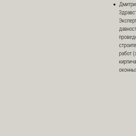
Дмитри
Здравст
Экспер
давнос
провед
строит
работ (
кирпич
оконных