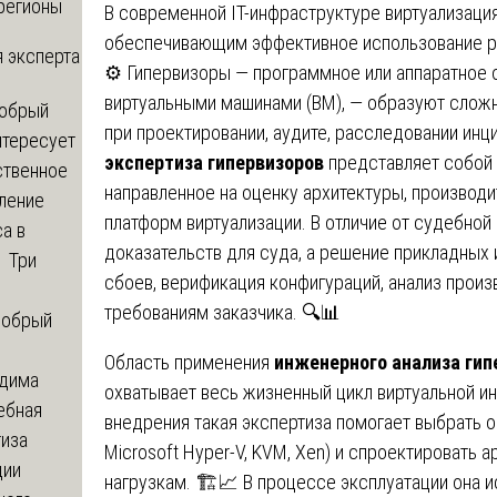
регионы
В современной IT-инфраструктуре виртуализаци
обеспечивающим эффективное использование рес
 эксперта
⚙️ Гипервизоры — программное или аппаратное
виртуальными машинами (ВМ), — образуют слож
обрый
при проектировании, аудите, расследовании инц
нтересует
экспертиза гипервизоров
представляет собой 
ственное
направленное на оценку архитектуры, производи
ление
платформ виртуализации. В отличие от судебной
а в
доказательств для суда, а решение прикладных 
? Три
сбоев, верификация конфигураций, анализ произ
требованиям заказчика. 🔍📊
обрый
Область применения
инженерного анализа гип
дима
охватывает весь жизненный цикл виртуальной ин
ебная
внедрения такая экспертиза помогает выбрать 
тиза
Microsoft Hyper-V, KVM, Xen) и спроектировать
ции
нагрузкам. 🏗️📈 В процессе эксплуатации она 