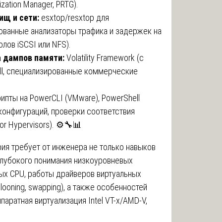
zation Manager, PRTG).
ищ и сети:
esxtop/resxtop для
рованные анализаторы трафика и задержек на
лов iSCSI или NFS).
 дампов памяти:
Volatility Framework (с
ll, специализированные коммерческие
ипты на PowerCLI (VMware), PowerShell
 конфигураций, проверки соответствия
r Hypervisors). ⚙️🔧📊
ия требует от инженера не только навыков
глубокого понимания низкоуровневых
ых CPU, работы драйверов виртуальных
looning, swapping), а также особенностей
аратная виртуализация Intel VT-x/AMD-V,