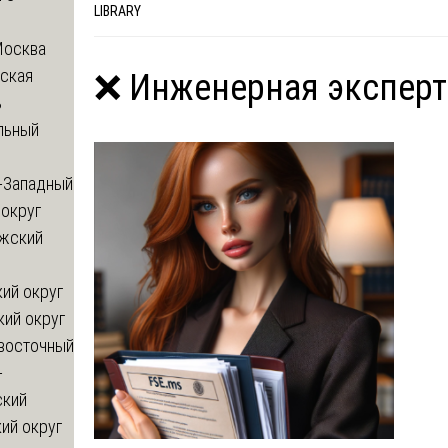
LIBRARY
Москва
ская
❌ Инженерная эксперт
ь
льный
-Западный
округ
жский
ий округ
кий округ
восточный
-
ский
ий округ