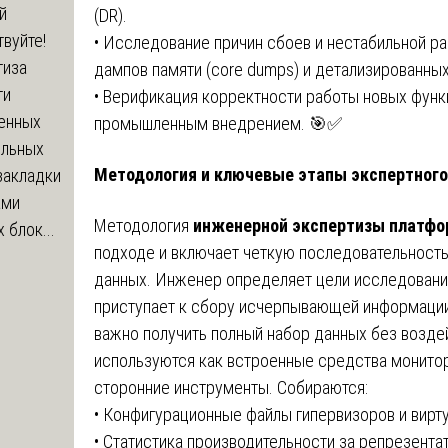
й
(DR).
вуйте!
• Исследование причин сбоев и нестабильной ра
тиза
дампов памяти (core dumps) и детализированных
ти
• Верификация корректности работы новых функ
енных
промышленным внедрением. 🎯✅
ельных
Методология и ключевые этапы экспертного
закладки
ами
Методология
инженерной экспертизы платфо
 блок...
подходе и включает четкую последовательность
данных. Инженер определяет цели исследования
приступает к сбору исчерпывающей информации 
важно получить полный набор данных без воздей
используются как встроенные средства монитори
сторонние инструменты. Собираются:
• Конфигурационные файлы гипервизоров и вирт
• Статистика производительности за репрезента