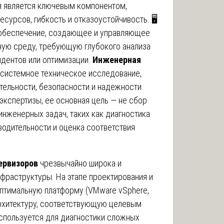
я является ключевым компонентом,
урсов, гибкость и отказоустойчивость. 🖥️
 обеспечение, создающее и управляющее
ную среду, требующую глубокого анализа
идентов или оптимизации.
Инженерная
системное техническое исследование,
тельности, безопасности и надежности
 экспертизы, ее основная цель — не сбор
инженерных задач, таких как диагностика
водительности и оценка соответствия
ервизоров
чрезвычайно широка и
фраструктуры. На этапе проектирования и
оптимальную платформу (VMware vSphere,
 архитектуру, соответствующую целевым
используется для диагностики сложных