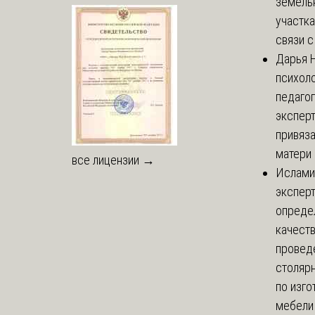
земель
участка
связи с 
Дарья
Н
психоло
педаго
экспер
привяз
матери 
все лицензии →
Ислами
эксперт
опреде
качест
провед
столяр
по изг
мебели