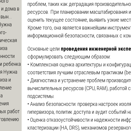
ного
проблем, таких как деградация производительно
 и дома в
ресурсов. При планировании масштабирования и
вын...
оценить текущее состояние, выявить узкие мес
ужна
Кроме того, она является важнейшим инструмен
го-
информационной безопасности, связанных с ком
гическая
тиза
Основные цели
проведения инженерной экспе
анности
сформулировать следующим образом:
и ребенка
• Комплексная оценка архитектуры и конфигура
я
Нужна
соответствия лучшим отраслевым практикам (bes
иза и
• Диагностика и устранение проблем производи
ление
вычислительных ресурсов (CPU, RAM), работой с
ва
подсистемы.
ения
• Анализ безопасности: проверка настроек изо
ных работ
гипервизора, политик доступа и аудит событий н
отовлению
• Оценка отказоустойчивости и надежности инф
кластеризации (HA, DRS), механизмов резервног