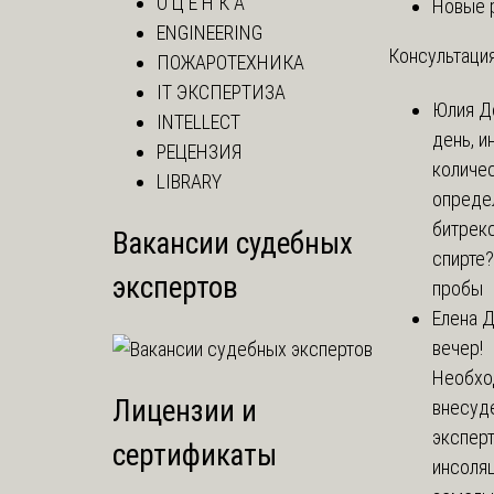
О Ц Е Н К А
Новые 
ENGINEERING
Консультация
ПОЖАРОТЕХНИКА
IT ЭКСПЕРТИЗА
Юлия
Д
INTELLECT
день, и
РЕЦЕНЗИЯ
количе
LIBRARY
опреде
битрекс
Вакансии судебных
спирте
экспертов
пробы
Елена
Д
вечер!
Необхо
Лицензии и
внесуд
экспер
сертификаты
инсоля