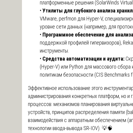
платформенные решения (SolarWinds Virtuali
•
Утилиты для глубокого анализа хранил
VMware, perfmon для Hyper-V, специализи
уровне сети данных (например, для протоко
•
Программное обеспечение для анализа
поддержкой профилей гипервизоров), Reka
инструменты.
•
Средства автоматизации и аудита:
Скр
(Hyper-V) или Python для массового сбора
политикам безопасности (CIS Benchmarks fo
Эффективное использование этого инструментар
администрирования конкретных платформ, но и 
процессов: механизмов планирования виртуальн
устройств, принципов распределения памяти (bal
взаимодействия с аппаратным обеспечением (апп
технологии ввода-вывода SR-IOV). 💡🧠