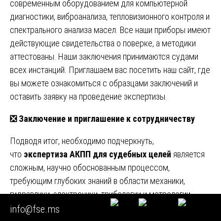
современным оборудованием для компьютерной
диагностики, виброанализа, тепловизионного контроля и
спектрального анализа масел. Все наши приборы имеют
действующие свидетельства о поверке, а методики
аттестованы. Наши заключения принимаются судами
всех инстанций. Приглашаем вас посетить наш сайт, где
вы можете ознакомиться с образцами заключений и
оставить заявку на проведение экспертизы.
❎
Заключение и приглашение к сотрудничеству
Подводя итог, необходимо подчеркнуть,
что
экспертиза АКПП для судебных целей
является
сложным, научно обоснованным процессом,
требующим глубоких знаний в области механики,
гидравлики, электроники, трибологии и метрологии.
Только комплексное применение неразрушающих и
info@fse.ms
разрушающих методов, лабораторный анализ рабочих