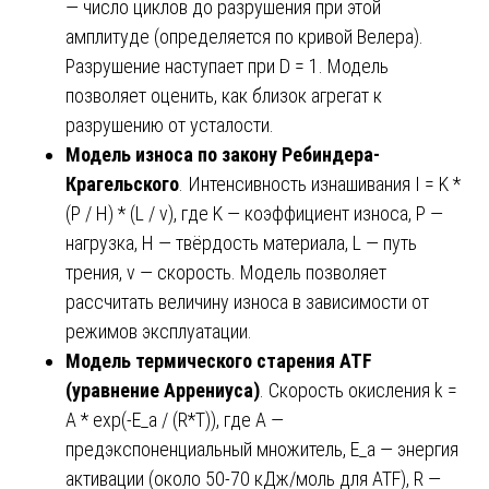
— число циклов до разрушения при этой
амплитуде (определяется по кривой Велера).
Разрушение наступает при D = 1. Модель
позволяет оценить, как близок агрегат к
разрушению от усталости.
Модель износа по закону Ребиндера-
Крагельского
. Интенсивность изнашивания I = K *
(P / H) * (L / v), где K — коэффициент износа, P —
нагрузка, H — твёрдость материала, L — путь
трения, v — скорость. Модель позволяет
рассчитать величину износа в зависимости от
режимов эксплуатации.
Модель термического старения ATF
(уравнение Аррениуса)
. Скорость окисления k =
A * exp(-E_a / (R*T)), где A —
предэкспоненциальный множитель, E_a — энергия
активации (около 50-70 кДж/моль для ATF), R —