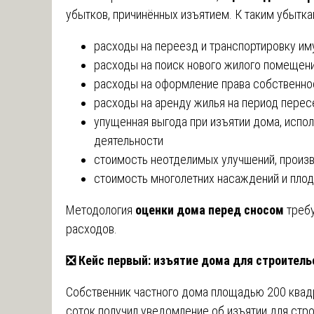
убытков, причинённых изъятием. К таким убытка
расходы на переезд и транспортировку и
расходы на поиск нового жилого помещен
расходы на оформление права собственно
расходы на аренду жилья на период перес
упущенная выгода при изъятии дома, испо
деятельности
стоимость неотделимых улучшений, произ
стоимость многолетних насаждений и пло
Методология
оценки дома перед сносом
требу
расходов.
❎
Кейс первый: изъятие дома для строитель
Собственник частного дома площадью 200 квад
соток получил уведомление об изъятии для стр