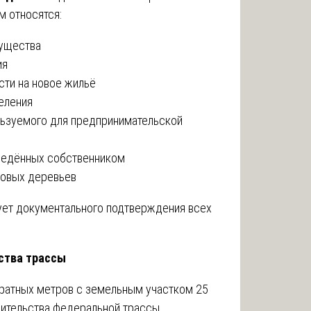
м относятся:
мущества
ия
сти на новое жильё
еления
льзуемого для предпринимательской
ведённых собственником
довых деревьев
ет документального подтверждения всех
ства трассы
ратных метров с земельным участком 25
оительства федеральной трассы.