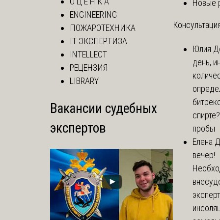
О Ц Е Н К А
Новые 
ENGINEERING
Консультация
ПОЖАРОТЕХНИКА
IT ЭКСПЕРТИЗА
Юлия
Д
INTELLECT
день, и
РЕЦЕНЗИЯ
количе
LIBRARY
опреде
битрекс
Вакансии судебных
спирте
экспертов
пробы
Елена
Д
вечер!
Необхо
внесуд
экспер
инсоля