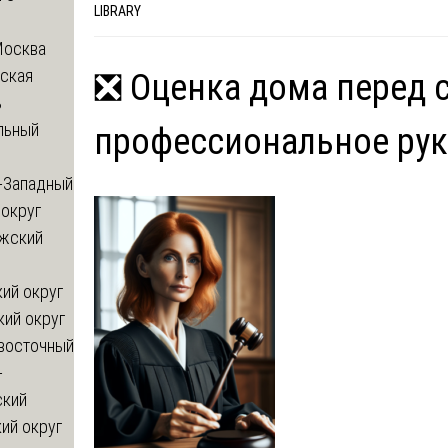
LIBRARY
Москва
ская
❎ Оценка дома перед 
ь
льный
профессиональное ру
-Западный
округ
жский
ий округ
кий округ
восточный
-
ский
ий округ