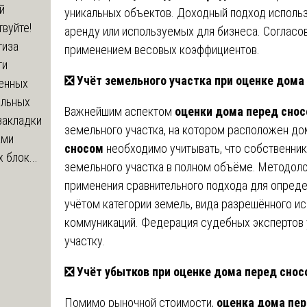
й
уникальных объектов. Доходный подход использ
вуйте!
аренду или используемых для бизнеса. Согласо
тиза
применением весовых коэффициентов.
ти
❎
Учёт земельного участка при оценке дома
енных
ельных
Важнейшим аспектом
оценки дома перед сно
закладки
земельного участка, на котором расположен до
ами
сносом
необходимо учитывать, что собственни
 блок...
земельного участка в полном объёме. Методол
применения сравнительного подхода для опреде
учётом категории земель, вида разрешённого ис
коммуникаций. Федерация судебных экспертов
участку.
❎
Учёт убытков при оценке дома перед снос
Помимо рыночной стоимости,
оценка дома пе