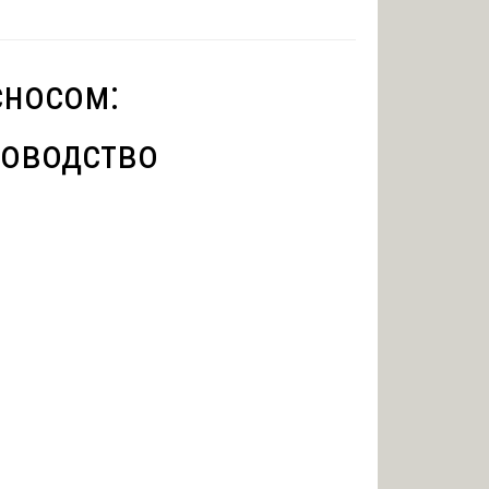
сносом:
ководство