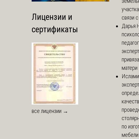
земель
участка
Лицензии и
связи с 
Дарья
Н
сертификаты
психоло
педаго
экспер
привяз
матери 
Ислами
эксперт
опреде
качест
провед
все лицензии →
столяр
по изг
мебели