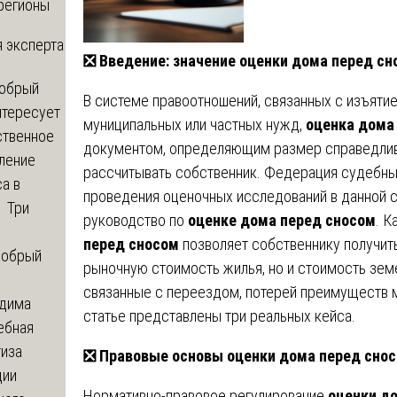
регионы
 эксперта
❎
Введение: значение оценки дома перед сн
обрый
В системе правоотношений, связанных с изъяти
нтересует
муниципальных или частных нужд,
оценка дома
ственное
документом, определяющим размер справедлив
ление
рассчитывать собственник. Федерация судебны
а в
проведения оценочных исследований в данной 
? Три
руководство по
оценке дома перед сносом
. 
перед сносом
позволяет собственнику получит
обрый
рыночную стоимость жилья, но и стоимость земе
связанные с переездом, потерей преимуществ 
дима
статье представлены три реальных кейса.
ебная
тиза
❎
Правовые основы оценки дома перед сно
ции
Нормативно-правовое регулирование
оценки д