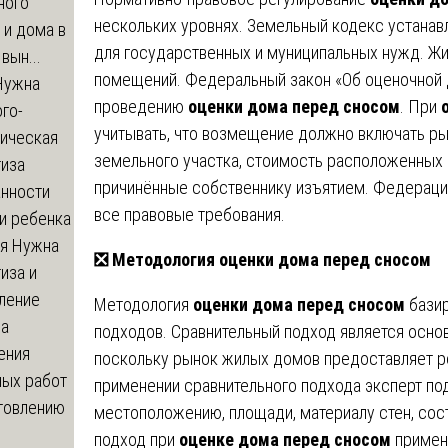
ного
нескольких уровнях. Земельный кодекс устанав
 и дома в
для государственных и муниципальных нужд. Ж
вын...
помещений. Федеральный закон «Об оценочной 
ужна
проведению
оценки дома перед сносом
. При
го-
учитывать, что возмещение должно включать р
гическая
земельного участка, стоимость расположенных н
тиза
причинённые собственнику изъятием. Федераци
анности
все правовые требования.
и ребенка
я
Нужна
❎
Методология оценки дома перед сносом
иза и
ление
Методология
оценки дома перед сносом
базир
ва
подходов. Сравнительный подход является осн
ения
поскольку рынок жилых домов предоставляет р
ных работ
применении сравнительного подхода эксперт по
отовлению
местоположению, площади, материалу стен, сос
подход при
оценке дома перед сносом
применя