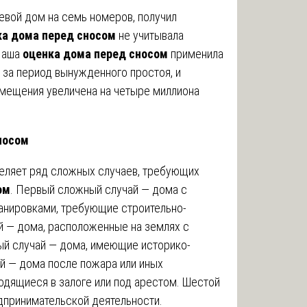
евой дом на семь номеров, получил
ка дома перед сносом
не учитывала
 Наша
оценка дома перед сносом
применила
за период вынужденного простоя, и
змещения увеличена на четыре миллиона
носом
еляет ряд сложных случаев, требующих
ом
. Первый сложный случай — дома с
анировками, требующие строительно-
й — дома, расположенные на землях с
й случай — дома, имеющие историко-
й — дома после пожара или иных
одящиеся в залоге или под арестом. Шестой
дпринимательской деятельности.