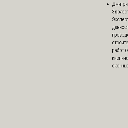
Дмитри
Здравст
Экспер
давнос
провед
строит
работ (
кирпич
оконных