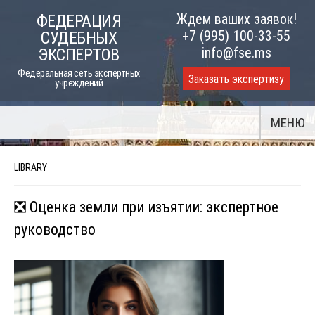
Skip
Ждем ваших заявок!
ФЕДЕРАЦИЯ
to
+7 (995) 100-33-55
СУДЕБНЫХ
content
info@fse.ms
ЭКСПЕРТОВ
Федеральная сеть экспертных
Заказать экспертизу
учреждений
МЕНЮ
LIBRARY
❎ Оценка земли при изъятии: экспертное
руководство