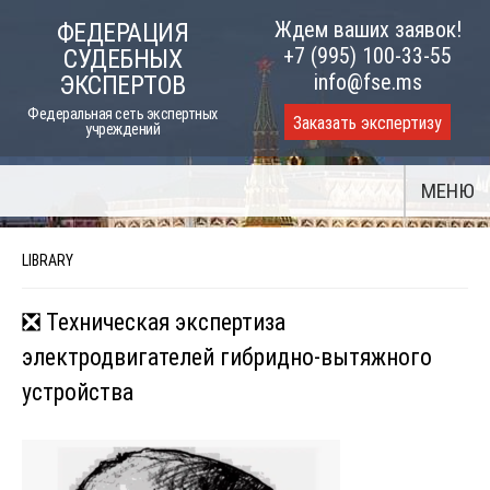
Skip
Ждем ваших заявок!
ФЕДЕРАЦИЯ
to
+7 (995) 100-33-55
СУДЕБНЫХ
content
info@fse.ms
ЭКСПЕРТОВ
Федеральная сеть экспертных
Заказать экспертизу
учреждений
МЕНЮ
LIBRARY
❎ Техническая экспертиза
электродвигателей гибридно-вытяжного
устройства