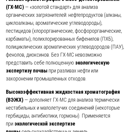
(ГХ-МС)
— «золотой стандарт» для анализа
органических загрязнителей: нефтепродуктов (алканы,
циклоалканы, ароматические углеводороды),
пестицидов (хлорорганические, фосфорорганические,
карбаматы), полихлорированных бифенилов (ПХБ),
полициклических ароматических углеводородов (ПАУ),
фенолов, диоксинов. Без ГХ-МС невозможно
представить себе полноценную
экологическую
экспертизу почвы
при разливах нефти или
захоронении промышленных отходов.
Высокоэффективная жидкостная хроматография
(ВЭЖХ)
— дополняет ГХ-МС для анализа термически
нестабильных и малолетучих соединений (некоторые
гербициды, антибиотики, гормоны). Применяется
при
экологической экспертизе
почвы
сельскохозяйственных земель.