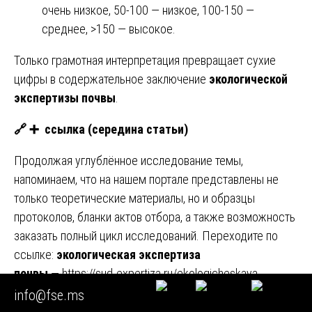
очень низкое, 50-100 — низкое, 100-150 —
среднее, >150 — высокое.
Только грамотная интерпретация превращает сухие
цифры в содержательное заключение
экологической
экспертизы почвы
.
🔗
➕
ссылка (середина статьи)
Продолжая углублённое исследование темы,
напоминаем, что на нашем портале представлены не
только теоретические материалы, но и образцы
протоколов, бланки актов отбора, а также возможность
заказать полный цикл исследований. Переходите по
ссылке:
экологическая экспертиза
почвы
—
https://sud-expertiza.ru/ekologicheskaya-
ekspertiza-pochv/
info@fse.ms