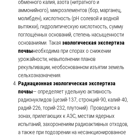
обменного калия, азота (нитратного и
аммонийного), микроэлементов (бор, марганец,
молибден), кислотность (рН солевой и водной
вытяжки), гидролитическую кислотность, сумму
поглощённых оснований, степень насыщенности
основаниями. Такая
экологическая экспертиза
почвы
необходима при спорах о снижении
урожайности, невыполнении планов
рекультивации, необоснованном изъятии земель
сельхозназначения.
Радиационная экологическая экспертиза
почвы
— определяет удельную активность
радионуклидов (цезий-137, стронций-90, калий-40,
радий-226, торий-232, плутоний). Проводится в
зонах, прилегающих к АЭС, местам ядерных
испытаний, захоронениям радиоактивных отходов,
а также при подозрении на несанкционированное