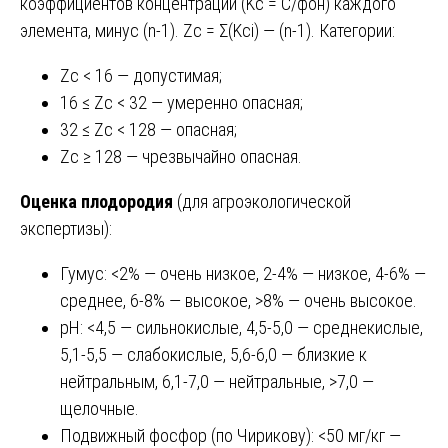
коэффициентов концентрации (Kc = С/фон) каждого
элемента, минус (n-1). Zc = Σ(Kci) — (n-1). Категории:
Zc < 16 — допустимая;
16 ≤ Zc < 32 — умеренно опасная;
32 ≤ Zc < 128 — опасная;
Zc ≥ 128 — чрезвычайно опасная.
Оценка плодородия
(для агроэкологической
экспертизы):
Гумус: <2% — очень низкое, 2-4% — низкое, 4-6% —
среднее, 6-8% — высокое, >8% — очень высокое.
рН: <4,5 — сильнокислые, 4,5-5,0 — среднекислые,
5,1-5,5 — слабокислые, 5,6-6,0 — близкие к
нейтральным, 6,1-7,0 — нейтральные, >7,0 —
щелочные.
Подвижный фосфор (по Чирикову): <50 мг/кг —