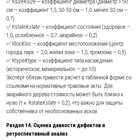
✅ Ksize
K
size
​ — коэффициент диаметра (диаметр > 50
см — коэффициент 1,5; 30-50 см — 1,0; менее 30 см —
0,7).
✅ Kstate
K
state
​ — коэффициент состояния (здоровое —
1,0; ослабленное — 0,7; аварийное — 0,2).
✅ Kloc
K
loc
​ — коэффициент местоположения (центр
города, парк — 2,0; жилая зона — 1,5; промзона — 0,5).
✅ Ktype
K
type
​ — коэффициент типа насаждения
(историческое, мемориальное — до 10).
Эксперт обязан привести расчет в табличной форме со
ссылками на нормативные правовые акты. Для
аварийного дерева стоимость может быть близка к
нулю (т.к. Kstate
K
state
​ = 0,2), что важно для защиты
собственника от необоснованных исков.
Раздел 14. Оценка давности дефектов и
ретроспективный анализ