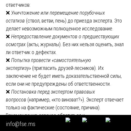
ответчиков:
❌
Уничтожение или перемещение порубочных
остатков
(ствол, ветви, пень) до приезда эксперта. Это
делает невозможным полноценное исследование.
❌
Непредоставление документов о предшествующих
осмотрах
(акты, журналы). Без них нельзя оценить, знал
ли ответчик о дефектах.
❌
Попытка провести «самостоятельную
экспертизу»
(пригласить друзей-лесников). Их
заключение не будет иметь доказательственной силы,
если они не предупреждены об ответственности.
❌
Постановка перед экспертом правовых
вопросов
(например, «кто виноват?»). Эксперт отвечает
только на фактические (состояние, причина).
Рекомендация: заранее обратиться к
профессиональному эксперту для консультации по
info@fse.ms