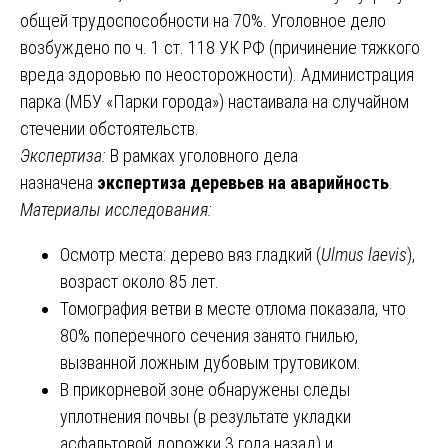
общей трудоспособности на 70%. Уголовное дело
возбуждено по ч. 1 ст. 118 УК РФ (причинение тяжкого
вреда здоровью по неосторожности). Администрация
парка (МБУ «Парки города») настаивала на случайном
стечении обстоятельств.
Экспертиза:
В рамках уголовного дела
назначена
экспертиза деревьев на аварийность
.
Материалы исследования:
Осмотр места: дерево вяз гладкий (
Ulmus laevis
),
возраст около 85 лет.
Томография ветви в месте отлома показала, что
80% поперечного сечения занято гнилью,
вызванной ложным дубовым трутовиком.
В прикорневой зоне обнаружены следы
уплотнения почвы (в результате укладки
асфальтовой дорожки 3 года назад) и