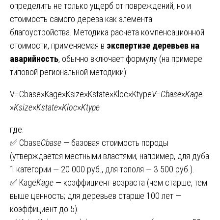
определить не только ущерб от повреждений, но и
стоимость самого дерева как элемента
благоустройства. Методика расчета компенсационной
стоимости, применяемая в
экспертизе деревьев на
аварийность
, обычно включает формулу (на примере
типовой региональной методики):
V=Cbase×Kage×Ksize×Kstate×Kloc×Ktype
V
=
C
base
​×
K
age
×
K
size
​×
K
state
​×
K
loc
​×
K
type
где:
✅ Cbase
C
base
​ — базовая стоимость породы
(утверждается местными властями, например, для дуба
1 категории — 20 000 руб., для тополя — 3 500 руб.).
✅ Kage
K
age
​ — коэффициент возраста (чем старше, тем
выше ценность; для деревьев старше 100 лет —
коэффициент до 5).