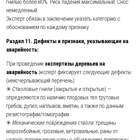
гнилью более 80%. Риск падения максимальный. Снос
немедленный.
Эксперт обязан в заключении указать категорию с
обоснованием по каждому признаку.
Раздел 11. Дефекты и признаки, указывающие на
аварийность:
При проведении
экспертизы деревьев на
аварийность
эксперт фиксирует следующие дефекты
(неисчерпывающий перечень):
✳️
Стволовые гнили
(закрытые и открытые) —
определяются по наличию плодовых тел трутовых
грибов, дупел, наплывов, вмятин, а также по данным
резистографии/томографии.
✳️
Механические повреждения ствола
: трещины
морозобойные, грозовые, ветровальные; раны от
ударов; повреждения коры с обнажением древесины