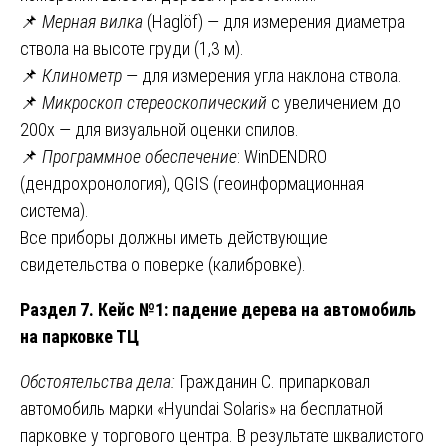
📌
Мерная вилка
(Haglöf) — для измерения диаметра
ствола на высоте груди (1,3 м).
📌
Клинометр
— для измерения угла наклона ствола.
📌
Микроскоп стереоскопический
с увеличением до
200х — для визуальной оценки спилов.
📌
Программное обеспечение
: WinDENDRO
(дендрохронология), QGIS (геоинформационная
система).
Все приборы должны иметь действующие
свидетельства о поверке (калибровке).
Раздел 7. Кейс №1: падение дерева на автомобиль
на парковке ТЦ
Обстоятельства дела:
Гражданин С. припарковал
автомобиль марки «Hyundai Solaris» на бесплатной
парковке у торгового центра. В результате шквалистого