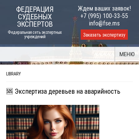
Skip
Ждем ваших заявок!
ФЕДЕРАЦИЯ
to
+7 (995) 100-33-55
СУДЕБНЫХ
content
info@fse.ms
ЭКСПЕРТОВ
Федеральная сеть экспертных
Заказать экспертизу
учреждений
МЕНЮ
LIBRARY
🆘 Экспертиза деревьев на аварийность