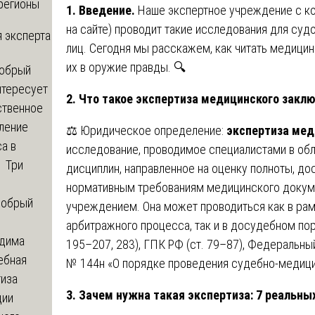
регионы
1. Введение.
Наше экспертное учреждение с ко
на сайте) проводит такие исследования для суд
 эксперта
лиц. Сегодня мы расскажем, как читать медици
их в оружие правды. 🔍
обрый
нтересует
2. Что такое экспертиза медицинского заклю
ственное
ление
⚖️ Юридическое определение:
экспертиза мед
а в
исследование, проводимое специалистами в об
? Три
дисциплин, направленное на оценку полноты, до
нормативным требованиям медицинского докуме
обрый
учреждением. Она может проводиться как в рам
арбитражного процесса, так и в досудебном пор
дима
195–207, 283), ГПК РФ (ст. 79–87), Федеральн
ебная
№ 144н «О порядке проведения судебно-медици
тиза
3. Зачем нужна такая экспертиза: 7 реальны
ции