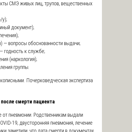
акты СМЭ живых лиц, трупов, вещественных
/у);
диный документ);
лечения);
ы) — вопросы обоснованности выдачи;
— годность к службе;
ния (наркология);
ления группы.
укописными. Почерковедческая экспертиза
и после смерти пациента
ре от пневмонии. Родственникам выдали
COVID-19, двусторонняя пневмония, лечение
ки заметили, что дата смерти в документах