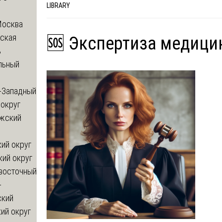
LIBRARY
Москва
ская
🆘 Экспертиза медици
ь
льный
-Западный
округ
жский
ий округ
кий округ
восточный
-
ский
ий округ