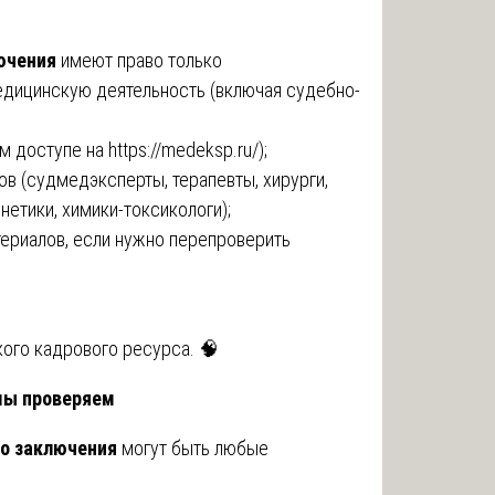
ючения
имеют право только
едицинскую деятельность (включая судебно-
ом доступе на
https://medeksp.ru/
);
ов (судмедэксперты, терапевты, хирурги,
енетики, химики-токсикологи);
териалов, если нужно перепроверить
кого кадрового ресурса. 🧠
мы проверяем
о заключения
могут быть любые