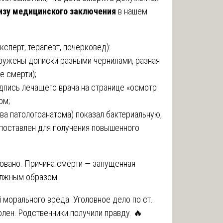
изу медицинского заключения
в нашем
сперт, терапевт, почерковед):
аружены дописки разными чернилами, разная
е смерти);
одпись лечащего врача на странице «осмотр
ом;
хива патологоанатома) показал бактериальную,
 поставлен для получения повышенного
овано. Причина смерти — запущенная
олжным образом.
 морального вреда. Уголовное дело по ст.
олен. Родственники получили правду. 🔥