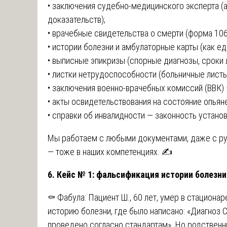
• заключения судебно-медицинского эксперта (
доказательств);
• врачебные свидетельства о смерти (форма 106
• истории болезни и амбулаторные карты (как е
• выписные эпикризы (спорные диагнозы, сроки 
• листки нетрудоспособности (больничные лист
• заключения военно-врачебных комиссий (ВВК) 
• акты освидетельствования на состояние опьяне
• справки об инвалидности — законность установ
Мы работаем с любыми документами, даже с р
— тоже в наших компетенциях. ✍️
6. Кейс № 1: фальсификация истории болезн
⚰️ Фабула: Пациент Ш., 60 лет, умер в стациона
историю болезни, где было написано: «Диагноз 
проведено согласно стандартам». Но родственни