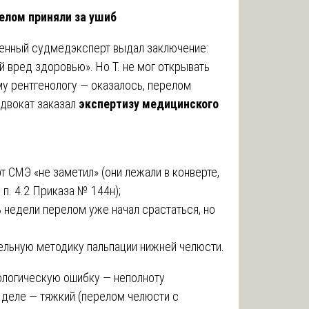
релом приняли за ушиб
твенный судмедэксперт выдал заключение:
й вред здоровью». Но Т. не мог открывать
му рентгенологу — оказалось, перелом
Адвокат заказал
экспертизу медицинского
т СМЭ «не заметил» (они лежали в конверте,
п. 4.2 Приказа № 144н);
 недели перелом уже начал срастаться, но
ательную методику пальпации нижней челюсти.
ологическую ошибку — неполноту
 деле — тяжкий (перелом челюсти с