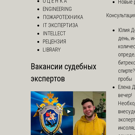
О Ц Е Н К А
Новые 
ENGINEERING
Консультация
ПОЖАРОТЕХНИКА
IT ЭКСПЕРТИЗА
Юлия
Д
INTELLECT
день, и
РЕЦЕНЗИЯ
количе
LIBRARY
опреде
битрекс
Вакансии судебных
спирте
экспертов
пробы
Елена
Д
вечер!
Необхо
внесуд
экспер
инсоля