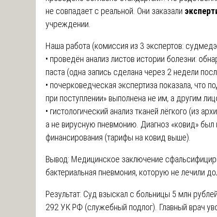
не совпадает с реальной. Они заказали
эксперт
учреждении.
Наша работа (комиссия из 3 экспертов: судмедэк
• проведён анализ листов истории болезни: обн
паста (одна запись сделана через 2 недели посл
• почерковедческая экспертиза показала, что п
при поступлении» выполнена не им, а другим лиц
• гистологический анализ тканей лёгкого (из ар
а не вирусную пневмонию. Диагноз «ковид» был
финансирования (тарифы на ковид выше).
Вывод: Медицинское заключение сфальсифицир
бактериальная пневмония, которую не лечили д
Результат: Суд взыскал с больницы 5 млн рублей
292 УК РФ (служебный подлог). Главный врач ув