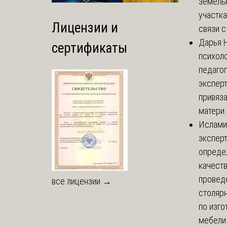
земель
участка
Лицензии и
связи с 
Дарья
Н
сертификаты
психоло
педаго
экспер
привяз
матери 
Ислами
эксперт
опреде
качест
провед
все лицензии →
столяр
по изг
мебели