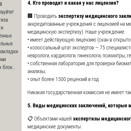
4. Кто проводит и какая у нас лицензия?
й
вуйте!
🏢 Проводить
экспертизу медицинского закл
тиза
аккредитованные учреждения с лицензией на м
ти
медицинскую экспертизу). Наше учреждение:
енных
• имеет действующую лицензию (скан в открыт
ельных
• колоссальный штат экспертов — 75 специалист
закладки
неврологи, кардиологи, гинекологи, психиатры, г
ами
• собственная лаборатория для проверки биома
 блок...
анализы;
• опыт более 1500 рецензий в год.
Никакая государственная комиссия не имеет та
5. Виды медицинских заключений, которые 
📋 Объектами нашей
экспертизы медицинског
медицинские документы: