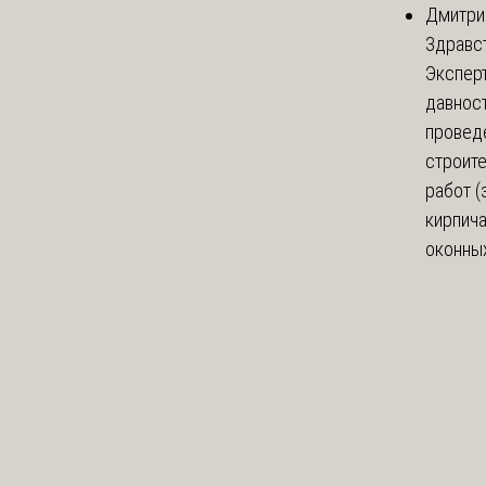
Дмитри
Здравст
Экспер
давнос
провед
строит
работ (
кирпич
оконных