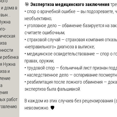
ного
🎯
Экспертиза медицинского заключения
тре
 и дома в
• спор о врачебной ошибке — вы подозреваете, 
вын...
необъективно;
ужна
• уголовное дело — обвинение базируется на з
го-
считаете ошибочным;
гическая
• страховой случай — страховая компания отказ
тиза
«неправильного» диагноза в выписке;
анности
• медицинское освидетельствование — спор о го
и ребенка
правах, оружии;
я
Нужна
• трудовой спор — больничный лист признан по
иза и
• наследственное дело — оспаривание посмертн
ление
• реабилитация после ложного обвинения — док
ва
экспертиза была фальшивкой.
ения
ных работ
В каждом из этих случаев без рецензирования (
отовлению
невозможно. 🛡️