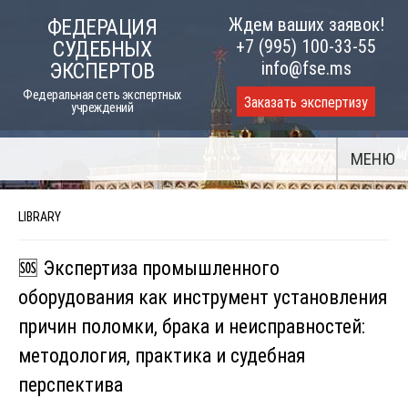
Skip
Ждем ваших заявок!
ФЕДЕРАЦИЯ
to
+7 (995) 100-33-55
СУДЕБНЫХ
content
info@fse.ms
ЭКСПЕРТОВ
Федеральная сеть экспертных
Заказать экспертизу
учреждений
МЕНЮ
LIBRARY
🆘 Экспертиза промышленного
оборудования как инструмент установления
причин поломки, брака и неисправностей:
методология, практика и судебная
перспектива