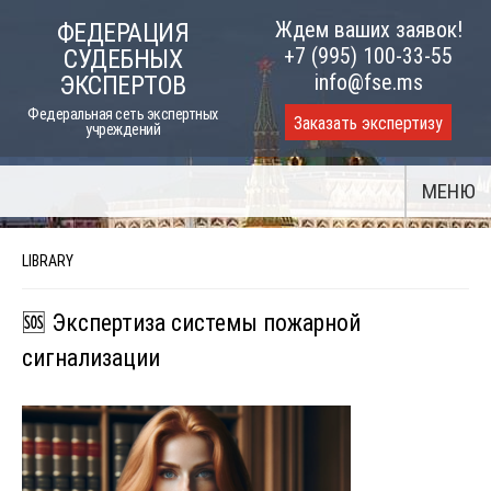
Skip
Ждем ваших заявок!
ФЕДЕРАЦИЯ
to
+7 (995) 100-33-55
СУДЕБНЫХ
content
info@fse.ms
ЭКСПЕРТОВ
Федеральная сеть экспертных
Заказать экспертизу
учреждений
МЕНЮ
LIBRARY
🆘 Экспертиза системы пожарной
сигнализации