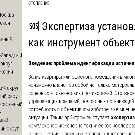
ОТОПЛЕНИЕ
Москва
ская
🆘 Экспертиза устано
ь
льный
как инструмент объек
-Западный
Введение: проблема идентификации источни
округ
жский
Залив квартиры или офисного помещения в мног
неизменно влечет за собой не только материал
ий округ
правовых и технических противоречий. Столкнов
кий округ
управляющих компаний, подрядных организаций
восточный
потребность в объективном арбитре, чье мнение
-
ситуации. Таким арбитром выступает
экспертиз
ский
комплексное инженерно-техническое исследова
ий округ
происшествия с высокой степенью достоверност