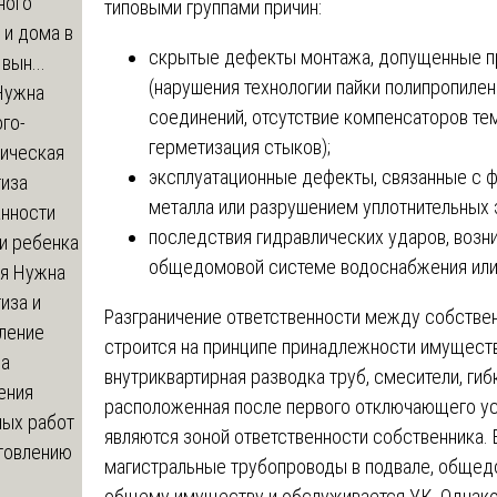
ного
типовыми группами причин:
 и дома в
скрытые дефекты монтажа, допущенные пр
вын...
(нарушения технологии пайки полипропиле
ужна
соединений, отсутствие компенсаторов те
го-
герметизация стыков);
гическая
эксплуатационные дефекты, связанные с 
тиза
металла или разрушением уплотнительных 
анности
последствия гидравлических ударов, возн
и ребенка
общедомовой системе водоснабжения или
я
Нужна
иза и
Разграничение ответственности между собстве
ление
строится на принципе принадлежности имуществ
ва
внутриквартирная разводка труб, смесители, гиб
ения
расположенная после первого отключающего уст
ных работ
являются зоной ответственности собственника. В
отовлению
магистральные трубопроводы в подвале, общед
общему имуществу и обслуживается УК. Однако 