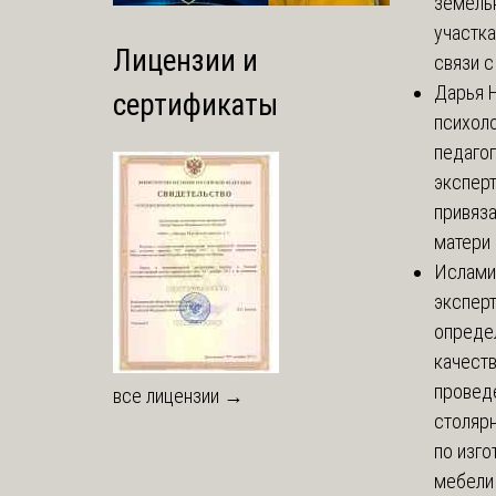
земель
участка
Лицензии и
связи с 
Дарья
Н
сертификаты
психоло
педаго
экспер
привяз
матери 
Ислами
эксперт
опреде
качест
провед
все лицензии →
столяр
по изг
мебели