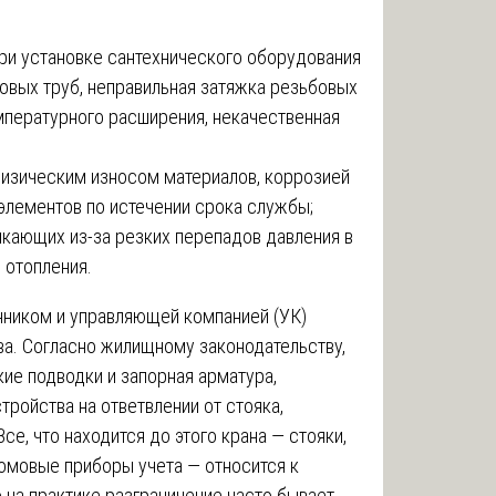
и установке сантехнического оборудования
новых труб, неправильная затяжка резьбовых
мпературного расширения, некачественная
физическим износом материалов, коррозией
элементов по истечении срока службы;
икающих из-за резких перепадов давления в
 отопления.
нником и управляющей компанией (УК)
а. Согласно жилищному законодательству,
кие подводки и запорная арматура,
ройства на ответвлении от стояка,
се, что находится до этого крана — стояки,
омовые приборы учета — относится к
на практике разграничение часто бывает