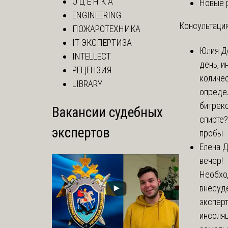
О Ц Е Н К А
Новые 
ENGINEERING
Консультация
ПОЖАРОТЕХНИКА
IT ЭКСПЕРТИЗА
Юлия
Д
INTELLECT
день, и
РЕЦЕНЗИЯ
количе
LIBRARY
опреде
битрекс
Вакансии судебных
спирте
экспертов
пробы
Елена
Д
вечер!
Необхо
внесуд
экспер
инсоля