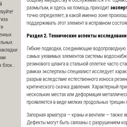
й
размытым, и здесь на помощь приходит
экспер
вуйте!
точно определяет, в какой именно зоне произош
тиза
поддерживать этот элемент в исправном состоя
ти
енных
Раздел 2. Технические аспекты исследовани
ельных
Гибкие подводки, соединяющие водопроводную 
закладки
самых уязвимых элементов системы водоснабжен
ами
резинового шланга в стальной оплетке часто ста
 блок...
рамках экспертизы специалист исследует характ
разрыв вследствие естественного износа резин
критического скачка давления. Характерный при
нескольких местах или деформация металлическ
проявляется в виде мелких продольных трещин п
Запорная арматура — краны и вентили — также 
Дефекты могут быть связаны с разрушением кор