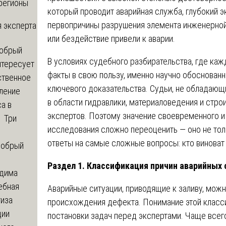
регионы
который проводит аварийная служба, глубокий э
первопричины разрушения элемента инженерной 
 эксперта
или бездействие привели к аварии.
обрый
В условиях судебного разбирательства, где каж
нтересует
факты в свою пользу, именно научно обоснован
ственное
ключевого доказательства. Судьи, не обладаю
ление
в области гидравлики, материаловедения и стро
а в
экспертов. Поэтому значение своевременного 
? Три
исследования сложно переоценить — оно не тол
ответы на самые сложные вопросы: кто виноват 
обрый
Раздел 1. Классификация причин аварийных 
дима
ебная
Аварийные ситуации, приводящие к заливу, мож
тиза
происхождения дефекта. Понимание этой класс
ции
постановки задач перед экспертами. Чаще всег