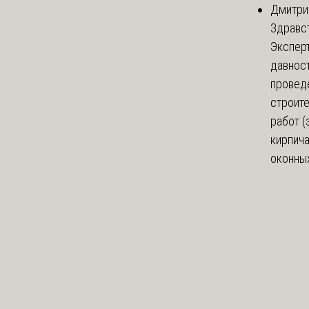
Дмитри
Здравст
Экспер
давнос
провед
строит
работ (
кирпич
оконных