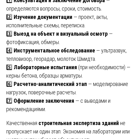
1️⃣
Консультация и заключение договора
—
определяются вопросы, сроки, стоимость.
2️⃣
Изучение документации
— проект, акты,
исполнительные схемы, переписка.
3️⃣
Выезд на объект и визуальный осмотр
—
фотофиксация, обмеры.
4️⃣
Инструментальное обследование
— ультразвук,
тепловизор, георадар, молоток Шмидта.
5️⃣
Лабораторные испытания
(при необходимости) —
керны бетона, образцы арматуры.
6️⃣
Расчетно-аналитический этап
— моделирование
нагрузок, поверочные расчеты.
7️⃣
Оформление заключения
— с выводами и
рекомендациями.
Качественная
строительная экспертиза зданий
не
пропускает ни один этап. Экономия на лаборатории или