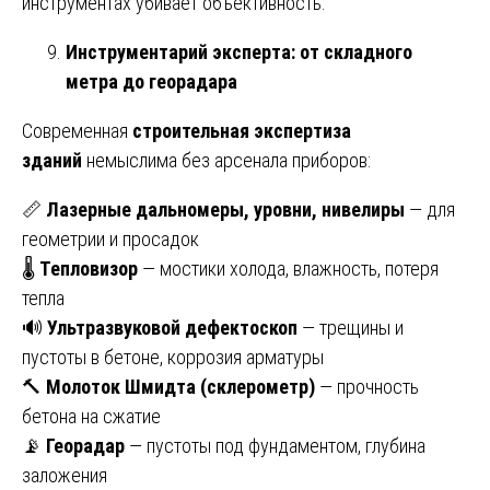
инструментах убивает объективность.
Инструментарий эксперта: от складного
метра до георадара
Современная
строительная экспертиза
зданий
немыслима без арсенала приборов:
📏
Лазерные дальномеры, уровни, нивелиры
— для
геометрии и просадок
🌡️
Тепловизор
— мостики холода, влажность, потеря
тепла
🔊
Ультразвуковой дефектоскоп
— трещины и
пустоты в бетоне, коррозия арматуры
🔨
Молоток Шмидта (склерометр)
— прочность
бетона на сжатие
📡
Георадар
— пустоты под фундаментом, глубина
заложения