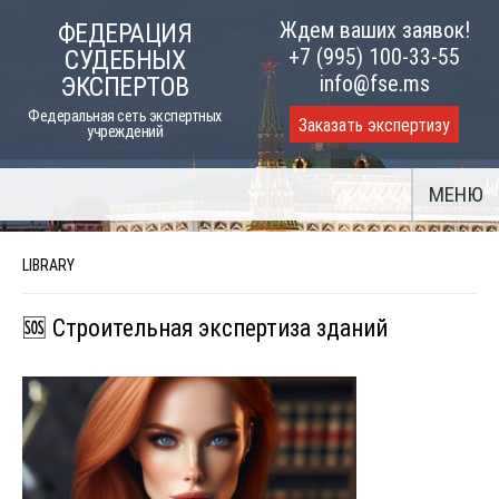
Skip
Ждем ваших заявок!
ФЕДЕРАЦИЯ
to
+7 (995) 100-33-55
СУДЕБНЫХ
content
info@fse.ms
ЭКСПЕРТОВ
Федеральная сеть экспертных
Заказать экспертизу
учреждений
МЕНЮ
LIBRARY
🆘 Строительная экспертиза зданий