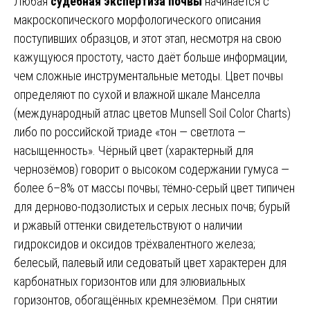
Любая
судебная экспертиза почвы
начинается с
макроскопического морфологического описания
поступивших образцов, и этот этап, несмотря на свою
кажущуюся простоту, часто даёт больше информации,
чем сложные инструментальные методы. Цвет почвы
определяют по сухой и влажной шкале Манселла
(международный атлас цветов Munsell Soil Color Charts)
либо по российской триаде «тон — светлота —
насыщенность». Чёрный цвет (характерный для
чернозёмов) говорит о высоком содержании гумуса —
более 6–8% от массы почвы; тёмно-серый цвет типичен
для дерново-подзолистых и серых лесных почв; бурый
и ржавый оттенки свидетельствуют о наличии
гидроксидов и оксидов трёхвалентного железа;
белесый, палевый или седоватый цвет характерен для
карбонатных горизонтов или для элювиальных
горизонтов, обогащённых кремнезёмом. При снятии