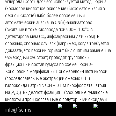
углерода (Cорг), для чего используется метод Тюрина
(хромовое кислотное окисление бихроматом калия в
серной кислоте) либо более современный
автоматический анализ на CN(S)-анализаторах
(сжигание в токе кислорода при 900–1100°С с
детектированием СО₂ инфракрасным датчиком). В
сложных, спорных случаях (например, когда требуется
доказать, что верхний горизонт был снят или заменён на
чужеродный субстрат) проводят групповой и
фракционный состав гумуса по схеме Тюрина-
Кононовой в модификации Пономарёвой-Плотниковой
(последовательные экстракции смесью 0,1 н
гидроксида натрия NaOH + 0,1 M пирофосфата натрия
Na₄P₂O₇). Выделяют: фракция 1 (свободные гуминовые
кислоты и прочносвязанные с полуторными оксидами
R₂O₃), фракция 2 (гуминовые кислоты, связанные с
info@fse.ms
кальцием Ca²⁺), фракция 3 (гуминовые кислоты, прочно