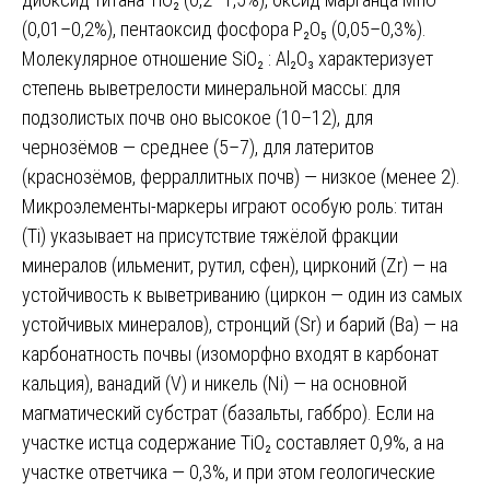
(0,01–0,2%), пентаоксид фосфора P₂O₅ (0,05–0,3%).
Молекулярное отношение SiO₂ : Al₂O₃ характеризует
степень выветрелости минеральной массы: для
подзолистых почв оно высокое (10–12), для
чернозёмов — среднее (5–7), для латеритов
(краснозёмов, ферраллитных почв) — низкое (менее 2).
Микроэлементы-маркеры играют особую роль: титан
(Ti) указывает на присутствие тяжёлой фракции
минералов (ильменит, рутил, сфен), цирконий (Zr) — на
устойчивость к выветриванию (циркон — один из самых
устойчивых минералов), стронций (Sr) и барий (Ba) — на
карбонатность почвы (изоморфно входят в карбонат
кальция), ванадий (V) и никель (Ni) — на основной
магматический субстрат (базальты, габбро). Если на
участке истца содержание TiO₂ составляет 0,9%, а на
участке ответчика — 0,3%, и при этом геологические