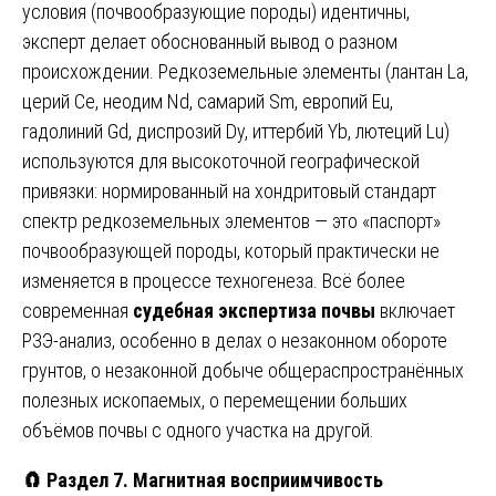
условия (почвообразующие породы) идентичны,
эксперт делает обоснованный вывод о разном
происхождении. Редкоземельные элементы (лантан La,
церий Ce, неодим Nd, самарий Sm, европий Eu,
гадолиний Gd, диспрозий Dy, иттербий Yb, лютеций Lu)
используются для высокоточной географической
привязки: нормированный на хондритовый стандарт
спектр редкоземельных элементов — это «паспорт»
почвообразующей породы, который практически не
изменяется в процессе техногенеза. Всё более
современная
судебная экспертиза почвы
включает
РЗЭ-анализ, особенно в делах о незаконном обороте
грунтов, о незаконной добыче общераспространённых
полезных ископаемых, о перемещении больших
объёмов почвы с одного участка на другой.
🧲
Раздел 7. Магнитная восприимчивость