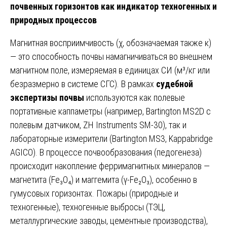
почвенных горизонтов как индикатор техногенных и
природных процессов
Магнитная восприимчивость (χ, обозначаемая также κ)
— это способность почвы намагничиваться во внешнем
магнитном поле, измеряемая в единицах СИ (м³/кг или
безразмерно в системе СГС). В рамках
судебной
экспертизы почвы
используются как полевые
портативные каппаметры (например, Bartington MS2D с
полевым датчиком, ZH Instruments SM-30), так и
лабораторные измерители (Bartington MS3, Kappabridge
AGICO). В процессе почвообразования (педогенеза)
происходит накопление ферримагнитных минералов —
магнетита (Fe₃O₄) и маггемита (γ-Fe₂O₃), особенно в
гумусовых горизонтах. Пожары (природные и
техногенные), техногенные выбросы (ТЭЦ,
металлургические заводы, цементные производства),