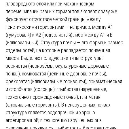
плодородного слоя или при механическом
перемешивании разных горизонтов эксперт сразу же
фиксирует отсутствие чёткой границы между
генетическими горизонтами — например, между А1
(гумусовый) и А2 (подзолистый) либо между А1 и В
(иллювиальный). Структура почвы — это форма и размер
отдельностей, на которые распадается почвенная
масса. Выделяют следующие типы структуры:
зернистая (чернозёмы, окультуренные дерновые
почвы), комковатая (целинные дерновые почвы),
ореховатая (иллювиальные горизонты), призматическая
и столбчатая (солонцы), глыбистая (нарушенные,
техногенно-перемещённые почвы), плитчатая
(элювиальные горизонты). В ненарушенных почвах
структура является водопрочной и хорошо
агрегированной; в техногенно нарушенных она
разрушена, появляется глыбистость, бесструктурная