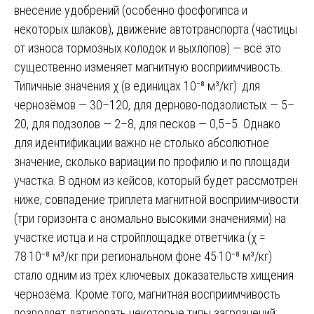
внесение удобрений (особенно фосфогипса и
некоторых шлаков), движение автотранспорта (частицы
от износа тормозных колодок и выхлопов) — всё это
существенно изменяет магнитную восприимчивость.
Типичные значения χ (в единицах 10⁻⁸ м³/кг): для
чернозёмов — 30–120, для дерново-подзолистых — 5–
20, для подзолов — 2–8, для песков — 0,5–5. Однако
для идентификации важно не столько абсолютное
значение, сколько вариации по профилю и по площади
участка. В одном из кейсов, который будет рассмотрен
ниже, совпадение триплета магнитной восприимчивости
(три горизонта с аномально высокими значениями) на
участке истца и на стройплощадке ответчика (χ =
78·10⁻⁸ м³/кг при региональном фоне 45·10⁻⁸ м³/кг)
стало одним из трёх ключевых доказательств хищения
чернозёма. Кроме того, магнитная восприимчивость
позволяет датировать некоторые типы загрязнений: