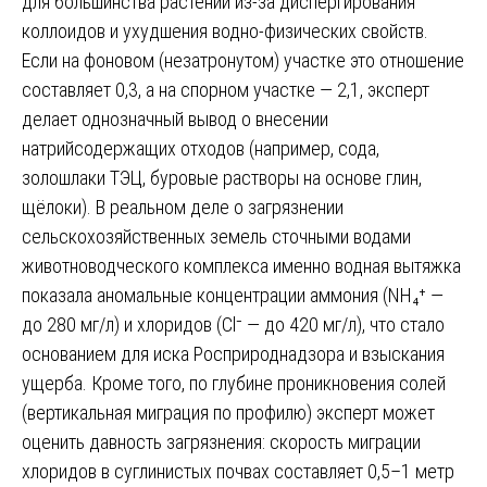
для большинства растений из-за диспергирования
коллоидов и ухудшения водно-физических свойств.
Если на фоновом (незатронутом) участке это отношение
составляет 0,3, а на спорном участке — 2,1, эксперт
делает однозначный вывод о внесении
натрийсодержащих отходов (например, сода,
золошлаки ТЭЦ, буровые растворы на основе глин,
щёлоки). В реальном деле о загрязнении
сельскохозяйственных земель сточными водами
животноводческого комплекса именно водная вытяжка
показала аномальные концентрации аммония (NH₄⁺ —
до 280 мг/л) и хлоридов (Cl⁻ — до 420 мг/л), что стало
основанием для иска Росприроднадзора и взыскания
ущерба. Кроме того, по глубине проникновения солей
(вертикальная миграция по профилю) эксперт может
оценить давность загрязнения: скорость миграции
хлоридов в суглинистых почвах составляет 0,5–1 метр