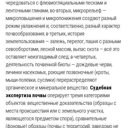
чередоваться с флювиогляциальными песками и
ленточными глинами; во-вторых, микрорельеф —
микроповышения и микропонижения создают разный
режим увлажнения и, соответственно, разный характер
почвообразования; в-третьих, история
землепользования — залежь, перелог, пашня с разными
севооборотами, лесной массив, выпас скота — всё это
оставляет неизгладимый след; в-четвёртых,
деятельность почвенной биоты — дождевые черви,
личинки насекомых, роющие позвоночные (кроты,
мыши-полёвки, суслики) перераспределяют
органическое и минеральное вещество.
Судебная
экспертиза почвы
оперирует тремя категориями
объектов: вещественные доказательства (образцы с
места происшествия или с земельного участка,
являющегося предметом спора), сравнительные
(фоновые) образцы (почвы с территорий, заведомо не