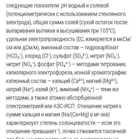
следующие показатели: pH водный и солевой
(потенциометрически с использованием стеклянного
электрода), общая сумма солей (сухой остаток после
выпаривания вытяжки и высушивания при 105°С),
удельная электропроводность (EC, измеряется в мкСм/
см или дСм/м), анионный состав — гидрокарбонат
(HCO₃⁻), хлорид (Cl⁻), сульфат (SO₄²⁻), нитрат (NO₃⁻),
нитрит (NO₂⁻), фосфат (PO₄³⁻) — методами титрования,
капиллярного электрофореза, ионной хроматографии;
катионный состав — кальций (Ca²⁺), магний (Mg²⁺),
натрий (Na⁺), калий (K⁺), аммоний (NH₄⁺) — теми же
методами, а также атомно-абсорбционной
спектрометрией или АЭС-ИСП. Отношение натрия к
сумме кальция и магния (Na/(Ca+Mg) в мг-экв)
характеризует степень солонцеватости — если это
отношение превышает 1, почва становится токсичной