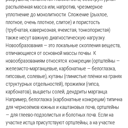
распылённая масса или, напротив, чрезмерное
уплотнение до монолитности. Сложение (рыхлое,
плотное, очень плотное, слитое) и пористость
(трубчатая, кавернозная, ячеистая, тонкопористая)
также несут важную диагностическую нагрузку.
Новообразования — это локальные скопления веществ,
отличающиеся от основной массы почвы. К
новообразованиям относятся: конкреции (ортштейны —
железисто-марганцевые, карбонатные — белоглазка,
гипсовые, солевые), кутаны (глинистые плёнки на гранях
структурных отдельностей), прожилки (гипса,
карбонатов), выцветы солей, дендриты марганца.
Например, белоглазка (карбонатные конкреции) типична
для чернозёмов южных и каштановых почв, ортштейны
— для глеево-подзолистых и болотных почв. Если на
участке истца присутствуют ортштейны, а на участке