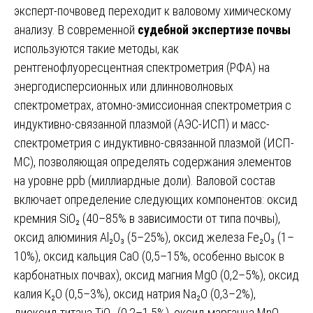
эксперт-почвовед переходит к валовому химическому
анализу. В современной
судебной экспертизе почвы
используются такие методы, как
рентгенофлуоресцентная спектрометрия (РФА) на
энергодисперсионных или длинноволновых
спектрометрах, атомно-эмиссионная спектрометрия с
индуктивно-связанной плазмой (АЭС-ИСП) и масс-
спектрометрия с индуктивно-связанной плазмой (ИСП-
МС), позволяющая определять содержания элементов
на уровне ppb (миллиардные доли). Валовой состав
включает определение следующих компонентов: оксид
кремния SiO₂ (40–85% в зависимости от типа почвы),
оксид алюминия Al₂O₃ (5–25%), оксид железа Fe₂O₃ (1–
10%), оксид кальция CaO (0,5–15%, особенно высок в
карбонатных почвах), оксид магния MgO (0,2–5%), оксид
калия K₂O (0,5–3%), оксид натрия Na₂O (0,3–2%),
диоксид титана TiO₂ (0,2–1,5%), оксид марганца MnO