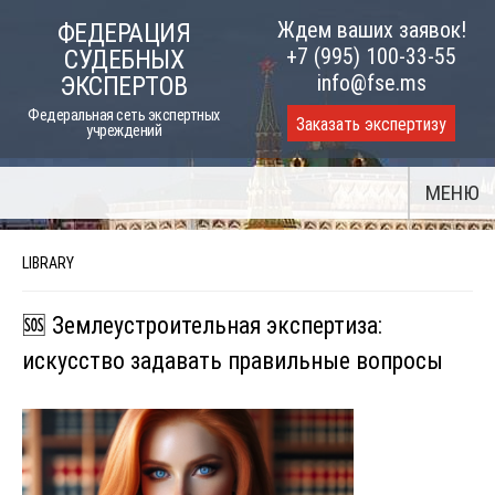
Skip
Ждем ваших заявок!
ФЕДЕРАЦИЯ
to
+7 (995) 100-33-55
СУДЕБНЫХ
content
info@fse.ms
ЭКСПЕРТОВ
Федеральная сеть экспертных
Заказать экспертизу
учреждений
МЕНЮ
LIBRARY
🆘 Землеустроительная экспертиза:
искусство задавать правильные вопросы