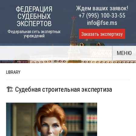
Skip
Ждем ваших заявок!
ФЕДЕРАЦИЯ
to
+7 (995) 100-33-55
СУДЕБНЫХ
content
info@fse.ms
ЭКСПЕРТОВ
Федеральная сеть экспертных
Заказать экспертизу
учреждений
МЕНЮ
LIBRARY
🏗️ Судебная строительная экспертиза