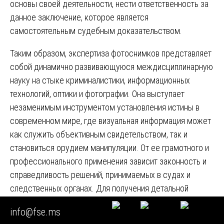
основы своей деятельности, нести ответственность за
данное заключение, которое является
самостоятельным судебным доказательством.
Таким образом, экспертиза фотоснимков представляет
собой динамично развивающуюся междисциплинарную
науку на стыке криминалистики, информационных
технологий, оптики и фотографии. Она выступает
незаменимым инструментом установления истины в
современном мире, где визуальная информация может
как служить объективным свидетельством, так и
становиться орудием манипуляции. От ее грамотного и
профессионального применения зависит законность и
справедливость решений, принимаемых в судах и
следственных органах. Для получения детальной
информации о возможностях проведения таких
info@fse.ms
исследований вы можете обратиться к специалистам