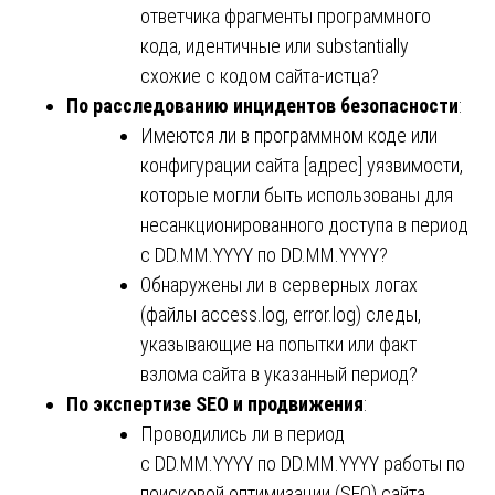
ответчика фрагменты программного
кода, идентичные или substantially
схожие с кодом сайта-истца?
По расследованию инцидентов безопасности
:
Имеются ли в программном коде или
конфигурации сайта [адрес] уязвимости,
которые могли быть использованы для
несанкционированного доступа в период
с DD.MM.YYYY по DD.MM.YYYY?
Обнаружены ли в серверных логах
(файлы access.log, error.log) следы,
указывающие на попытки или факт
взлома сайта в указанный период?
По экспертизе SEO и продвижения
:
Проводились ли в период
с DD.MM.YYYY по DD.MM.YYYY работы по
поисковой оптимизации (SEO) сайта