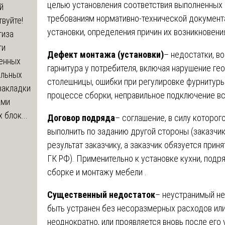
целью установления соответствия выполненных
й
требованиям нормативно-технической документа
вуйте!
установки, определения причин их возникновения
тиза
ти
Дефект монтажа (установки)
– недостатки, в
енных
гарнитура у потребителя, включая нарушение ге
ельных
столешницы, ошибки при регулировке фурнитуры
закладки
процессе сборки, неправильное подключение вс
ами
 блок...
Договор подряда
– соглашение, в силу которог
выполнить по заданию другой стороны (заказчик
результат заказчику, а заказчик обязуется приня
ГК РФ). Применительно к установке кухни, подр
сборке и монтажу мебели .
Существенный недостаток
– неустранимый не
быть устранен без несоразмерных расходов или
неоднократно, или проявляется вновь после его 