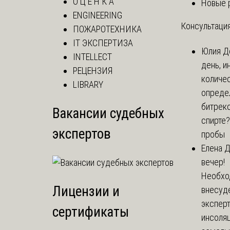
О Ц Е Н К А
Новые 
ENGINEERING
Консультация
ПОЖАРОТЕХНИКА
IT ЭКСПЕРТИЗА
Юлия
Д
INTELLECT
день, и
РЕЦЕНЗИЯ
количе
LIBRARY
опреде
битрекс
Вакансии судебных
спирте
экспертов
пробы
Елена
Д
вечер!
Необхо
Лицензии и
внесуд
экспер
сертификаты
инсоля