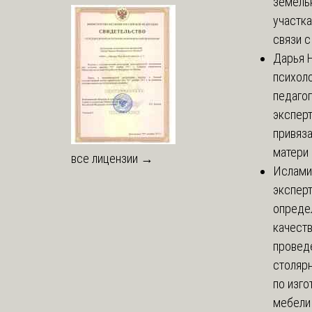
земель
участка
связи с 
Дарья
Н
психоло
педаго
экспер
привяз
матери 
все лицензии →
Ислами
эксперт
опреде
качест
провед
столяр
по изг
мебели