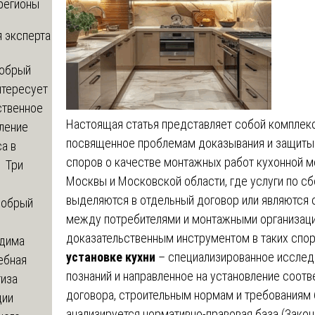
регионы
 эксперта
обрый
нтересует
ственное
Настоящая статья представляет собой комплек
ление
посвященное проблемам доказывания и защиты 
а в
споров о качестве монтажных работ кухонной м
? Три
Москвы и Московской области, где услуги по сб
выделяются в отдельный договор или являются 
обрый
между потребителями и монтажными организац
доказательственным инструментом в таких спо
дима
установке кухни
– специализированное исслед
ебная
познаний и направленное на установление соот
тиза
договора, строительным нормам и требованиям 
ции
анализируется нормативно-правовая база (Закон