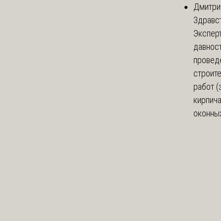
Дмитри
Здравст
Экспер
давнос
провед
строит
работ (
кирпич
оконных