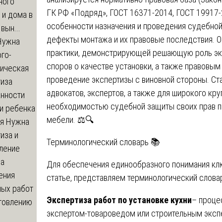
ного
ГК РФ «Подряд», ГОСТ 16371-2014, ГОСТ 19917
 и дома в
особенности назначения и проведения судебно
вын...
дефекты монтажа и их правовые последствия. 
ужна
практики, демонстрирующей решающую роль эк
го-
споров о качестве установки, а также правовы
гическая
проведение экспертизы с виновной стороны. Ста
тиза
адвокатов, экспертов, а также для широкого кру
анности
необходимостью судебной защиты своих прав п
и ребенка
мебели. ⚖️🔍
я
Нужна
иза и
Терминологический словарь 📚
ление
ва
Для обеспечения единообразного понимания кл
ения
статье, представляем терминологический слова
ных работ
Экспертиза работ по установке кухни
– проце
отовлению
экспертом-товароведом или строительным экспе