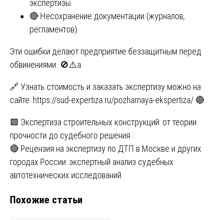
экспертизы.
🔴 Несохранение документации (журналов,
регламентов).
Эти ошибки делают предприятие беззащитным перед
обвинениями. 🚫⚠️а.
🔗 Узнать стоимость и заказать экспертизу можно на
сайте:
https://sud-expertiza.ru/pozharnaya-ekspertiza/
🔴
Навигация
🟩 Экспертиза строительных конструкций: от теории
прочности до судебного решения
по
🔴 Рецензия на экспертизу по ДТП в Москве и других
записям
городах России: экспертный анализ судебных
автотехнических исследований
Похожие статьи