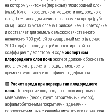
на котором уничтожен (перекрыт) плодородный слой
(кв.м), Кмпс — коэффициент мощности плодородного
слоя, Тх — такса для исчисления размера вреда (руб/
кв.м). Такса Тх установлена Приложением 1 к Методике
и составляет для земель сельскохозяйственного
назначения 700 рублей за квадратный метр (в ценах
2010 года) с последующей корректировкой на
коэффициент дефлятора. В ходе
экспертизы
плодородного слоя почв
эксперт должен обосновать
все элементы расчета: площадь, мощность,
применяемую таксу и коэффициент дефлятора.
🟩
Расчет вреда при перекрытии плодородного
слоя.
Перекрытие плодородного слоя инертными
материалами (песок, грунт, строительный мусор),
асфальтобетонными покрытиями, зданиями и
сооружениями также квалифицируется как порча почв.