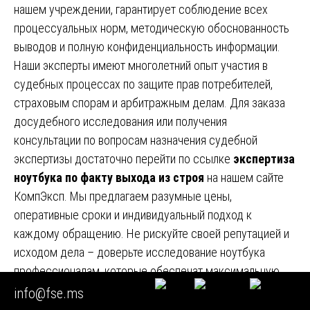
нашем учреждении, гарантирует соблюдение всех
процессуальных норм, методическую обоснованность
выводов и полную конфиденциальность информации.
Наши эксперты имеют многолетний опыт участия в
судебных процессах по защите прав потребителей,
страховым спорам и арбитражным делам. Для заказа
досудебного исследования или получения
консультации по вопросам назначения судебной
экспертизы достаточно перейти по ссылке
экспертиза
ноутбука по факту выхода из строя
на нашем сайте
КомпЭксп. Мы предлагаем разумные цены,
оперативные сроки и индивидуальный подход к
каждому обращению. Не рискуйте своей репутацией и
исходом дела – доверьте исследование ноутбука
профессионалам, которые обеспечат максимальную
полноту и достоверность выводов. Обращайтесь к нам,
info@fse.ms
и вы убедитесь, что качественная судебная экспертиза