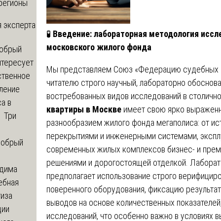
регионы
 эксперта
🧪
Введение: лабораторная методология иссл
московского жилого фонда
обрый
нтересует
Мы представляем Союз «Федерацию судебных э
ственное
читателю строго научный, лабораторно обоснов
ление
востребованных видов исследований в столичн
а в
квартиры в Москве
имеет свою ярко выраженн
? Три
разнообразием жилого фонда мегаполиса: от и
перекрытиями и инженерными системами, экспл
обрый
современных жилых комплексов бизнес- и пре
решениями и дорогостоящей отделкой. Лаборат
дима
предполагает использование строго верифицир
ебная
поверенного оборудования, фиксацию результат
тиза
выводов на основе количественных показателей
ции
исследований, что особенно важно в условиях 