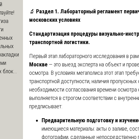
й
🔬
Раздел 1. Лабораторный регламент перви
вуйте!
московских условиях
тиза
ти
Стандартизация процедуры визуально-инстр
енных
транспортной логистики.
ельных
закладки
Первый этап лабораторного исследования в ра
ами
Москве
— это выезд эксперта на объект и пров
 блок...
осмотра. В условиях мегаполиса этот этап треб
транспортной доступности, наличия пропускных
необходимости согласования времени осмотра 
выполняется в строгом соответствии с внутрен
предписывает:
Предварительную подготовку и изучени
имеющиеся материалы: акты о заливе, со
фотографии, сделанные непосредственно п