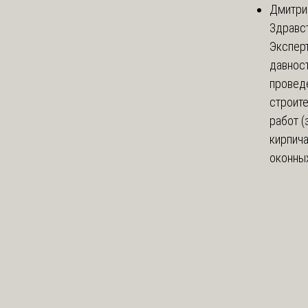
Дмитри
Здравст
Экспер
давнос
провед
строит
работ (
кирпич
оконных