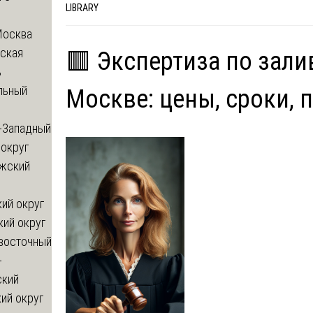
LIBRARY
Москва
ская
🟥 Экспертиза по зали
ь
льный
Москве: цены, сроки, 
-Западный
округ
жский
ий округ
кий округ
восточный
-
ский
ий округ