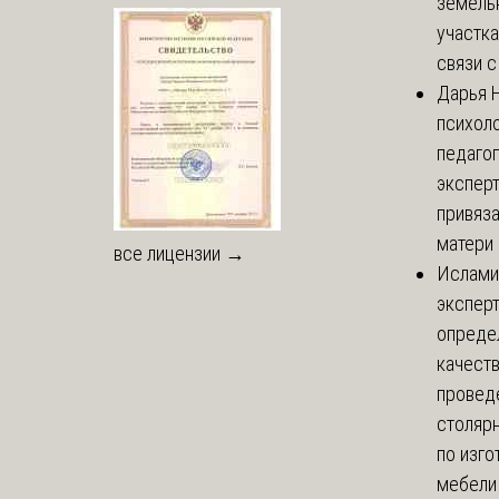
земель
участка
связи с 
Дарья
Н
психоло
педаго
экспер
привяз
матери 
все лицензии →
Ислами
эксперт
опреде
качест
провед
столяр
по изг
мебели