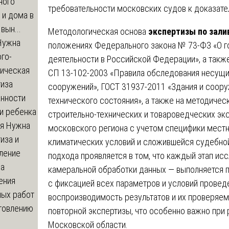
ного
требовательности московских судов к доказате
 и дома в
вын...
Методологическая основа
экспертизы по зали
ужна
положениях Федерального закона № 73-ФЗ «О г
го-
деятельности в Российской Федерации», а такж
гическая
СП 13-102-2003 «Правила обследования несущи
тиза
сооружений», ГОСТ 31937-2011 «Здания и соору
анности
технического состояния», а также на методиче
и ребенка
строительно-технических и товароведческих эк
я
Нужна
московского региона с учетом специфики местн
иза и
климатических условий и сложившейся судебной
ление
подхода проявляется в том, что каждый этап ис
ва
камеральной обработки данных — выполняется 
ения
с фиксацией всех параметров и условий провед
ных работ
воспроизводимость результатов и их проверяем
отовлению
повторной экспертизы, что особенно важно при
Московской области.