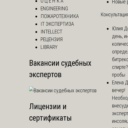
О Ц Е Н К А
Новые 
ENGINEERING
Консультация
ПОЖАРОТЕХНИКА
IT ЭКСПЕРТИЗА
Юлия
Д
INTELLECT
день, и
РЕЦЕНЗИЯ
количе
LIBRARY
опреде
битрекс
Вакансии судебных
спирте
экспертов
пробы
Елена
Д
вечер!
Необхо
Лицензии и
внесуд
экспер
сертификаты
инсоля