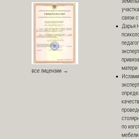
земель
участка
связи с 
Дарья
Н
психоло
педаго
экспер
привяз
матери 
все лицензии →
Ислами
эксперт
опреде
качест
провед
столяр
по изг
мебели