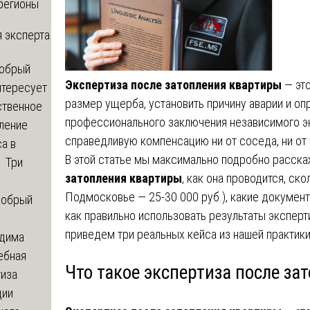
регионы
 эксперта
обрый
Экспертиза после затопления квартиры
— это
нтересует
размер ущерба, установить причину аварии и оп
ственное
профессионального заключения независимого э
ление
справедливую компенсацию ни от соседа, ни от
а в
В этой статье мы максимально подробно расска
? Три
затопления квартиры
, как она проводится, ско
Подмосковье — 25-30 000 руб.), какие документ
обрый
как правильно использовать результаты экспер
приведем три реальных кейса из нашей практики
дима
ебная
Что такое экспертиза после за
тиза
ции