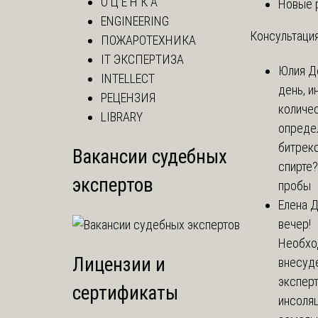
О Ц Е Н К А
Новые 
ENGINEERING
Консультация
ПОЖАРОТЕХНИКА
IT ЭКСПЕРТИЗА
Юлия
Д
INTELLECT
день, и
РЕЦЕНЗИЯ
количе
LIBRARY
опреде
битрекс
Вакансии судебных
спирте
экспертов
пробы
Елена
Д
вечер!
Необхо
Лицензии и
внесуд
экспер
сертификаты
инсоля