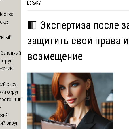
LIBRARY
Москва
ская
🟥 Экспертиза после з
ь
льный
защитить свои права и
-Западный
возмещение
округ
жский
ий округ
кий округ
восточный
-
ский
ий округ