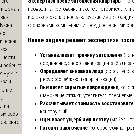
Экспертиза после затопления квартиры
— это
ного
проводит аттестованный эксперт-строитель или 
 и дома в
коленке», экспертное заключение имеет юридич
вын...
страховыми компаниями и государствеными орг
ужна
го-
Какие задачи решает экспертиза посл
гическая
тиза
Устанавливает причину затопления
(лоп
анности
соединение, засор канализации, забыли зак
и ребенка
Определяет виновное лицо
(сосед, упра
я
Нужна
ресурсоснабжающая организация).
иза и
Выявляет скрытые повреждения
, кото
ление
(намокание стяжки, утеплителя, плесневые
ва
Рассчитывает стоимость восстановите
ения
конструкций.
ных работ
Оценивает ущерб имуществу
(мебель, т
отовлению
Готовит заключение
, которое можно пре