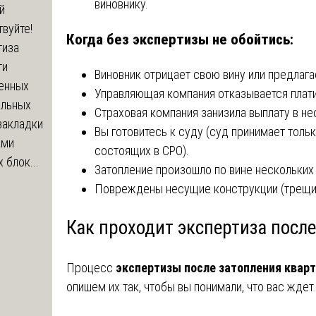
виновнику.
й
вуйте!
Когда без экспертизы не обойтись:
тиза
ти
Виновник отрицает свою вину или предлаг
енных
Управляющая компания отказывается плати
ельных
Страховая компания занизила выплату в не
закладки
Вы готовитесь к суду (суд принимает толь
ами
состоящих в СРО).
 блок...
Затопление произошло по вине нескольких 
Повреждены несущие конструкции (трещин
Как проходит экспертиза посл
Процесс
экспертизы после затопления квар
опишем их так, чтобы вы понимали, что вас ждет