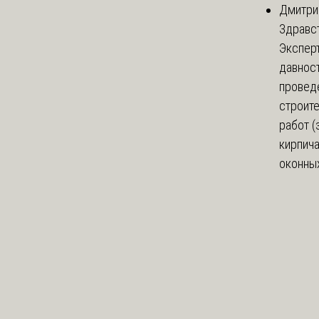
Дмитри
Здравст
Экспер
давнос
провед
строит
работ (
кирпич
оконных