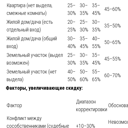
Квартира (нет выдела,
25–
30–
35–
45–60%
смежные комнаты)
30%
35%
45%
Жилой дом/дача (есть
20–
25–
30–
35–50%
отдельный вход)
25%
30%
35%
Жилой дом/дача (общий
30–
35–
40–
50–65%
вход)
40%
45%
55%
Земельный участок (выдел
25–
30–
35–
45–55%
возможен)
30%
35%
45%
Земельный участок (нет
40–
50–
55–
60–70%
выдела)
50%
60%
65%
Факторы, увеличивающие скидку:
Диапазон
Фактор
Обоснов
корректировки
Конфликт между
Невозмо
сособственниками (судебные
+10–30%