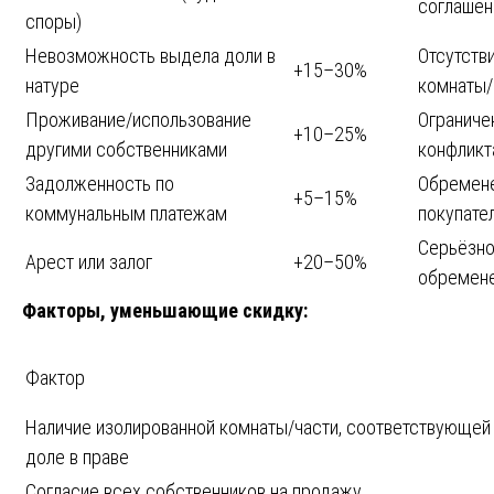
соглашен
споры)
Невозможность выдела доли в
Отсутств
+15–30%
натуре
комнаты/
Проживание/использование
Ограниче
+10–25%
другими собственниками
конфликт
Задолженность по
Обремене
+5–15%
коммунальным платежам
покупате
Серьёзн
Арест или залог
+20–50%
обремен
Факторы, уменьшающие скидку:
Фактор
Наличие изолированной комнаты/части, соответствующей
доле в праве
Согласие всех собственников на продажу