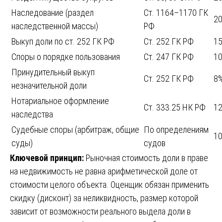
Наследование (раздел
Ст. 1164–1170 ГК
2
наследственной массы)
РФ
Выкуп доли по ст. 252 ГК РФ
Ст. 252 ГК РФ
1
Споры о порядке пользования
Ст. 247 ГК РФ
1
Принудительный выкуп
Ст. 252 ГК РФ
8
незначительной доли
Нотариальное оформление
Ст. 333.25 НК РФ
1
наследства
Судебные споры (арбитраж, общие
По определениям
1
суды)
судов
Ключевой принцип:
Рыночная стоимость доли в праве
на недвижимость не равна арифметической доле от
стоимости целого объекта. Оценщик обязан применить
скидку (дисконт) за неликвидность, размер которой
зависит от возможности реального выдела доли в