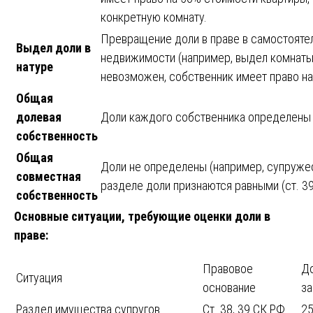
конкретную комнату.
Превращение доли в праве в самостояте
Выдел доли в
недвижимости (например, выдел комнаты 
натуре
невозможен, собственник имеет право н
Общая
долевая
Доли каждого собственника определены (н
собственность
Общая
Доли не определены (например, супруже
совместная
разделе доли признаются равными (ст. 39
собственность
Основные ситуации, требующие оценки доли в
праве:
Правовое
Д
Ситуация
основание
з
Раздел имущества супругов
Ст. 38, 39 СК РФ
2