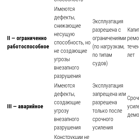
Имеются
дефекты,
Эксплуатация
снижающие
разрешена с
Капи
несущую
II — ограниченно
ограничениями
ремо
способность, но
работоспособное
(по нагрузкам,
тече
не создающие
по типам
лет
угрозы
судов)
внезапного
разрушения
Имеются
Эксплуатация
дефекты,
запрещена или
Сроч
создающие
разрешена
III — аварийное
усил
угрозу
только после
демо
внезапного
срочного
разрушения
усиления
Конструкции не