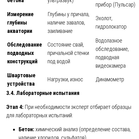
бетона
ультразвук)
прибор (Пульсар)
Измерение
Глубины у причала,
Эхолот,
глубины
наличие завалов,
гидролокатор
акватории
заиливание
Водолазное
Обследование
Состояние свай,
обследование,
подводных
причальной стенки
подводная
конструкций
под водой
видеокамера
Швартовые
Нагрузки, износ
Динамометр
устройства
3.4. Лабораторные испытания
Этап 4:
При необходимости эксперт отбирает образцы
для лабораторных испытаний:
Бетон:
химический анализ (определение состава,
наличие хлоридов, сульфатов).