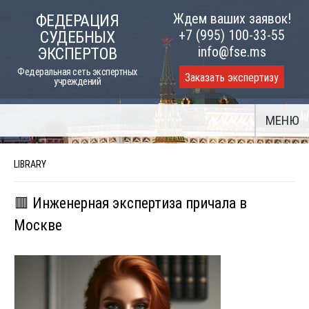
Skip
Ждем ваших заявок!
ФЕДЕРАЦИЯ
to
+7 (995) 100-33-55
СУДЕБНЫХ
content
info@fse.ms
ЭКСПЕРТОВ
Федеральная сеть экспертных
Заказать экспертизу
учреждений
МЕНЮ
LIBRARY
🟥 Инженерная экспертиза причала в
Москве