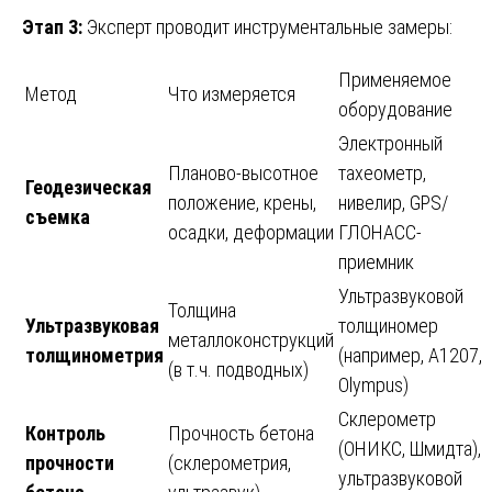
Этап 3:
Эксперт проводит инструментальные замеры:
Применяемое
Метод
Что измеряется
оборудование
Электронный
Планово-высотное
тахеометр,
Геодезическая
положение, крены,
нивелир, GPS/
съемка
осадки, деформации
ГЛОНАСС-
приемник
Ультразвуковой
Толщина
Ультразвуковая
толщиномер
металлоконструкций
толщинометрия
(например, А1207,
(в т.ч. подводных)
Olympus)
Склерометр
Контроль
Прочность бетона
(ОНИКС, Шмидта),
прочности
(склерометрия,
ультразвуковой