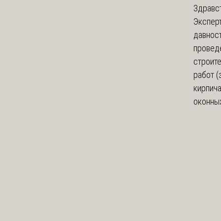
Здравст
Экспер
давнос
провед
строит
работ (
кирпич
оконных