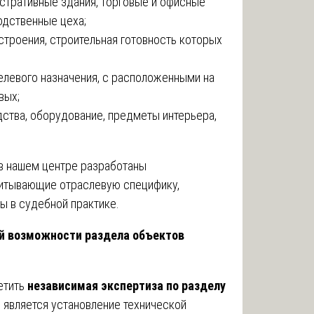
стративные здания, торговые и офисные
одственные цеха;
строения, строительная готовность которых
елевого назначения, с расположенными на
вых;
ства, оборудование, предметы интерьера,
в нашем центре разработаны
читывающие отраслевую специфику,
ы в судебной практике.
ой возможности раздела объектов
етить
независимая экспертиза по разделу
 является установление технической