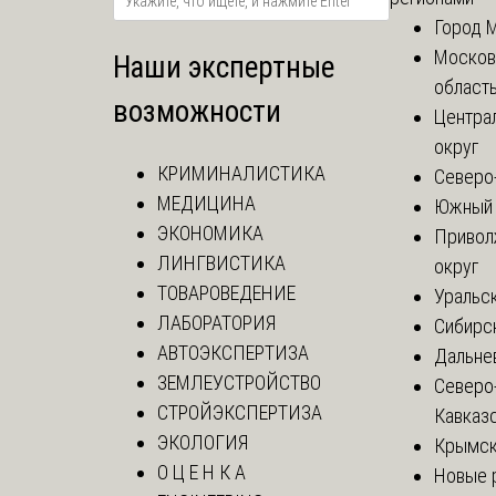
Город 
Москов
Наши экспертные
област
возможности
Центра
округ
КРИМИНАЛИСТИКА
Северо
МЕДИЦИНА
Южный 
ЭКОНОМИКА
Привол
ЛИНГВИСТИКА
округ
ТОВАРОВЕДЕНИЕ
Уральск
ЛАБОРАТОРИЯ
Сибирс
АВТОЭКСПЕРТИЗА
Дальне
ЗЕМЛЕУСТРОЙСТВО
Северо
СТРОЙЭКСПЕРТИЗА
Кавказ
ЭКОЛОГИЯ
Крымск
О Ц Е Н К А
Новые 