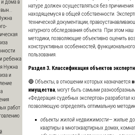
 и дома в
натуре должен осуществляться без причинения
вын...
находящемуся в общей собственности. Эксперт
ужна
технической документации, правоустанавливающ
го-
натурного обследования объекта. При этом наш
гическая
методики, позволяющие объективно оценить во
тиза
конструктивных особенностей, функционального
анности
пользования.
и ребенка
я
Нужна
Раздел 3. Классификация объектов экспертн
иза и
🔵 Объекты, в отношении которых назначается
н
ление
имущества
, могут быть самыми разнообразным
ва
«Федерация судебных экспертов» разработал к
ения
позволяющую определять оптимальную методику
ных работ
отовлению
объекты жилой недвижимости
— жилые до
квартиры в многоквартирных домах, комна
й