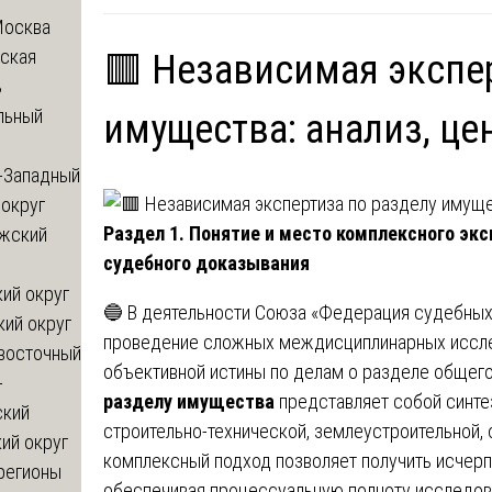
Москва
ская
🟥 Независимая экспе
ь
льный
имущества: анализ, це
-Западный
округ
Раздел 1. Понятие и место комплексного эк
жский
судебного доказывания
ий округ
🔵 В деятельности Союза «Федерация судебных
кий округ
проведение сложных междисциплинарных исслед
восточный
объективной истины по делам о разделе общег
-
разделу имущества
представляет собой синте
ский
строительно-технической, землеустроительной,
ий округ
комплексный подход позволяет получить исчерп
регионы
обеспечивая процессуальную полноту исследов