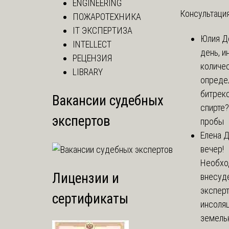
ENGINEERING
Консультация
ПОЖАРОТЕХНИКА
IT ЭКСПЕРТИЗА
Юлия
Д
INTELLECT
день, и
РЕЦЕНЗИЯ
количе
LIBRARY
опреде
битрекс
Вакансии судебных
спирте
экспертов
пробы
Елена
Д
вечер!
Необхо
Лицензии и
внесуд
экспер
сертификаты
инсоля
земель