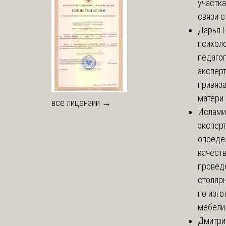
участка
связи с 
Дарья
Н
психоло
педаго
экспер
привяз
матери 
все лицензии →
Ислами
эксперт
опреде
качест
провед
столяр
по изг
мебели
Дмитри