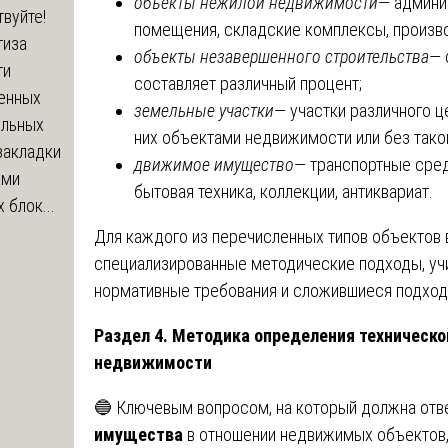
объекты нежилой недвижимости
— админи
вуйте!
помещения, складские комплексы, произв
тиза
объекты незавершенного строительства
— 
ти
составляет различный процент;
енных
земельные участки
— участки различного ц
ельных
них объектами недвижимости или без тако
закладки
движимое имущество
— транспортные сред
ами
бытовая техника, коллекции, антиквариат.
 блок...
Для каждого из перечисленных типов объектов 
специализированные методические подходы, у
нормативные требования и сложившиеся подход
Раздел 4. Методика определения техническ
недвижимости
🔵 Ключевым вопросом, на который должна отв
имущества
в отношении недвижимых объектов,