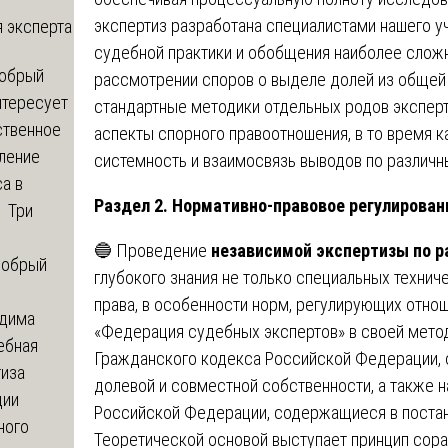
экспертиз разработана специалистами нашего у
 эксперта
судебной практики и обобщения наиболее слож
обрый
рассмотрении споров о выделе долей из общей 
нтересует
стандартные методики отдельных родов эксперт
ственное
аспекты спорного правоотношения, в то время 
ление
системность и взаимосвязь выводов по различ
а в
Раздел 2. Нормативно-правовое регулирован
? Три
🔵 Проведение
независимой экспертизы по 
обрый
глубокого знания не только специальных технич
права, в особенности норм, регулирующих отно
дима
«Федерация судебных экспертов» в своей мето
ебная
Гражданского кодекса Российской Федерации,
тиза
долевой и совместной собственности, а также 
ции
Российской Федерации, содержащиеся в постан
ного
Теоретической основой выступает принцип сора