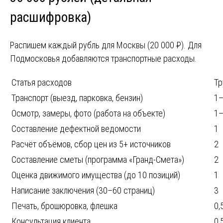
расшифровка)
Распишем каждый рубль для Москвы (20 000 ₽). Для
Подмосковья добавляются транспортные расходы.
Статья расходов
Тр
Транспорт (выезд, парковка, бензин)
1
Осмотр, замеры, фото (работа на объекте)
1
Составление дефектной ведомости
1
Расчёт объёмов, сбор цен из 5+ источников
2
Составление сметы (программа «Гранд-Смета»)
2
Оценка движимого имущества (до 10 позиций)
1
Написание заключения (30–60 страниц)
3
Печать, брошюровка, флешка
0,
Консультация клиента
0,