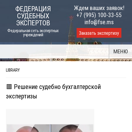
Skip
Ждем ваших заявок!
ФЕДЕРАЦИЯ
to
+7 (995) 100-33-55
СУДЕБНЫХ
content
info@fse.ms
ЭКСПЕРТОВ
Федеральная сеть экспертных
Заказать экспертизу
учреждений
МЕНЮ
LIBRARY
🟥 Решение судебно бухгалтерской
экспертизы