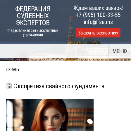
Skip
Ждем ваших заявок!
ФЕДЕРАЦИЯ
to
+7 (995) 100-33-55
СУДЕБНЫХ
content
info@fse.ms
ЭКСПЕРТОВ
Федеральная сеть экспертных
Заказать экспертизу
учреждений
МЕНЮ
LIBRARY
🟨 Экспретиза свайного фундамента