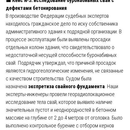
🟨
Кейс №5: исследование буронабивных свай с
дефектами бетонирования
В производстве Федерации судебных экспертов
находилось гражданское дело по иску собственника
административного здания к подрядной организации. В
процессе эксплуатации были выявлены просадки
отдельных колонн здания, что свидетельствовало о
недостаточной несущей способности буронабивных
свай. Подрядчик утверждал, что причиной просадок
являются гидрогеологические изменения, не связанные
с качеством строительства. Судом была
назначена
экспретиза свайного фундамента
. Наши
эксперты-инженеры провели георадиолокационное
исследование тела свай, которое выявило наличие
значительных пустот и неоднородностей в бетонном
массиве на глубине от 2 до 4 метров от оголовка. Было
выполнено контрольное бурение с отбором кернов