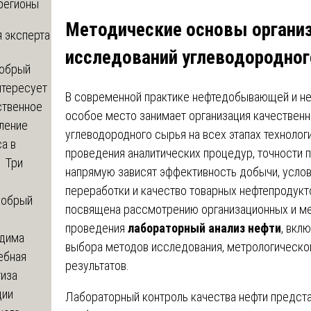
регионы
Методические основы организ
 эксперта
исследований углеводородно
обрый
нтересует
В современной практике нефтедобывающей и 
ственное
особое место занимает организация качественн
ление
углеводородного сырья на всех этапах технолог
а в
проведения аналитических процедур, точности п
? Три
напрямую зависят эффективность добычи, услов
переработки и качество товарных нефтепродукт
обрый
посвящена рассмотрению организационных и ме
проведения
лабораторный анализ нефти
, вкл
дима
выбора методов исследования, метрологическо
ебная
результатов.
тиза
ции
Лабораторный контроль качества нефти предста