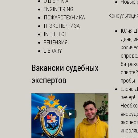
О Ц Е Н К А
Новые 
ENGINEERING
Консультация
ПОЖАРОТЕХНИКА
IT ЭКСПЕРТИЗА
Юлия
Д
INTELLECT
день, и
РЕЦЕНЗИЯ
количе
LIBRARY
опреде
битрекс
Вакансии судебных
спирте
экспертов
пробы
Елена
Д
вечер!
Необхо
внесуд
экспер
инсоля