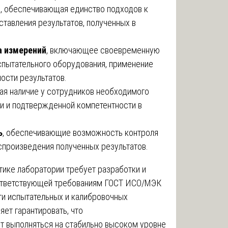
я
, обеспечивающая единство подходов к
тавления результатов, полученных в
а измерений
, включающее своевременную
спытательного оборудования, применение
ости результатов.
ая наличие у сотрудников необходимого
и и подтвержденной компетентности в
ь
, обеспечивающие возможность контроля
оспроизведения полученных результатов.
тике лаборатории требует разработки и
ответствующей требованиям ГОСТ ИСО/МЭК
ти испытательных и калибровочных
ет гарантировать, что
т выполняться на стабильно высоком уровне