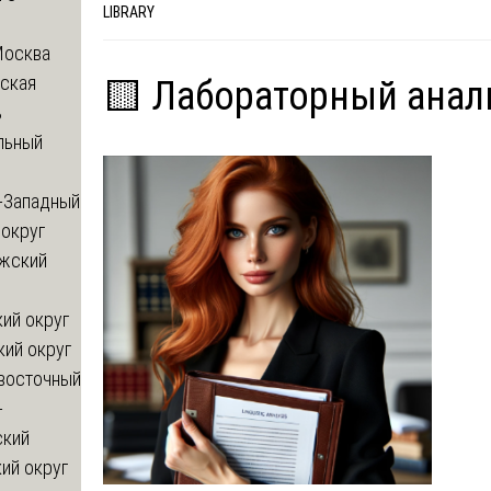
LIBRARY
Москва
ская
🟨 Лабораторный анал
ь
льный
-Западный
округ
жский
ий округ
кий округ
восточный
-
ский
ий округ