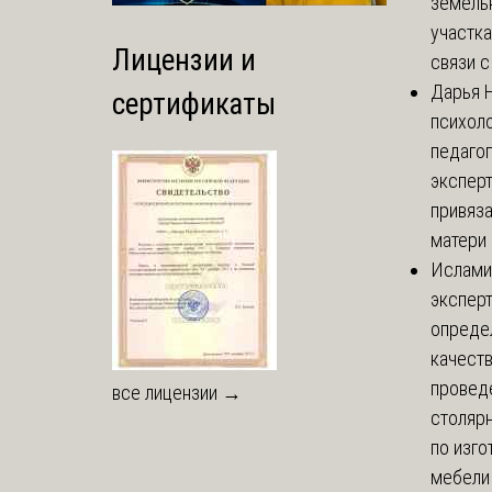
земель
участка
Лицензии и
связи с 
Дарья
Н
сертификаты
психоло
педаго
экспер
привяз
матери 
Ислами
эксперт
опреде
качест
провед
все лицензии →
столяр
по изг
мебели