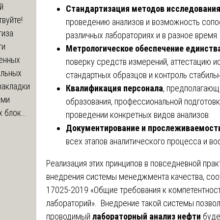
й
Стандартизация методов исследовани
вуйте!
проведению анализов и возможность сопос
тиза
различных лабораториях и в разное время.
ти
Метрологическое обеспечение единств
енных
поверку средств измерений, аттестацию и
ельных
стандартных образцов и контроль стабильн
закладки
Квалификация персонала
, предполагающ
ами
образования, профессиональной подготовк
 блок...
проведении конкретных видов анализов.
Документирование и прослеживаемост
всех этапов аналитического процесса и в
Реализация этих принципов в повседневной прак
внедрения системы менеджмента качества, со
17025-2019 «Общие требования к компетентнос
лабораторий». Внедрение такой системы позволя
проводимый
лабораторный анализ нефти
буде