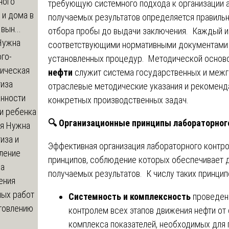
ного
требующую системного подхода к организации 
 и дома в
получаемых результатов определяется правильн
вын...
отбора пробы до выдачи заключения. Каждый из
ужна
соответствующими нормативными документами 
го-
установленных процедур. Методической основ
гическая
нефти
служит система государственных и межг
тиза
отраслевые методические указания и рекоменд
анности
конкретных производственных задач.
и ребенка
🔍
Организационные принципы лабораторного
я
Нужна
иза и
Эффективная организация лабораторного контр
ление
принципов, соблюдение которых обеспечивает 
ва
получаемых результатов. К числу таких принцип
ения
ных работ
Системность и комплексность
проведен
отовлению
контролем всех этапов движения нефти от
комплекса показателей, необходимых для 