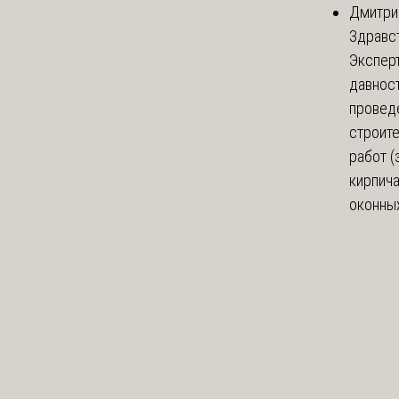
Дмитри
Здравст
Экспер
давнос
провед
строит
работ (
кирпич
оконных