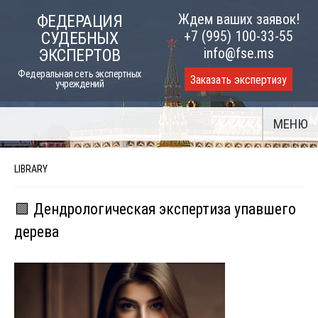
Skip
Ждем ваших заявок!
ФЕДЕРАЦИЯ
to
+7 (995) 100-33-55
СУДЕБНЫХ
content
info@fse.ms
ЭКСПЕРТОВ
Федеральная сеть экспертных
Заказать экспертизу
учреждений
МЕНЮ
LIBRARY
🟩 Дендрологическая экспертиза упавшего
дерева