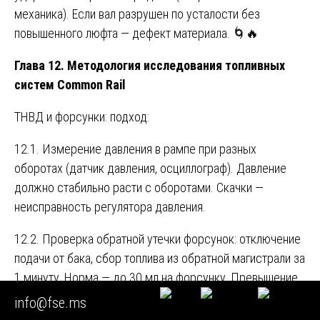
механика). Если вал разрушен по усталости без
повышенного люфта — дефект материала. 🌀🔥
Глава 12. Методология исследования топливных
систем Common Rail
ТНВД и форсунки: подход:
12.1. Измерение давления в рампе при разных
оборотах (датчик давления, осциллограф). Давление
должно стабильно расти с оборотами. Скачки —
неисправность регулятора давления.
12.2. Проверка обратной утечки форсунок: отключение
подачи от бака, сбор топлива из обратной магистрали за
1 минуту. Норма — до 30 мл на форсунку. Превышение
— износ пары игла-корпус (часто из-за низкого
info@fse.ms
цетанового числа или воды в топливе).