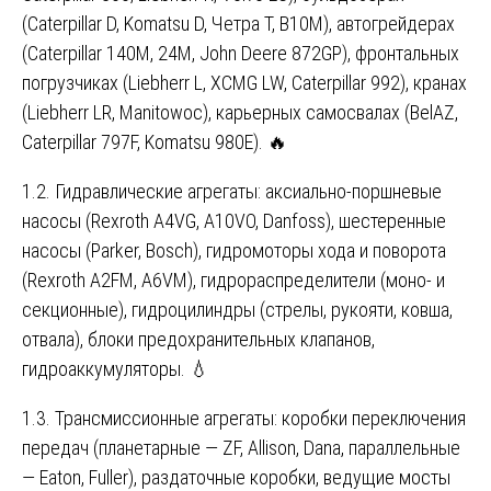
(Caterpillar D, Komatsu D, Четра Т, B10M), автогрейдерах
(Caterpillar 140M, 24M, John Deere 872GP), фронтальных
погрузчиках (Liebherr L, XCMG LW, Caterpillar 992), кранах
(Liebherr LR, Manitowoc), карьерных самосвалах (BelAZ,
Caterpillar 797F, Komatsu 980E). 🔥
1.2. Гидравлические агрегаты: аксиально-поршневые
насосы (Rexroth A4VG, A10VO, Danfoss), шестеренные
насосы (Parker, Bosch), гидромоторы хода и поворота
(Rexroth A2FM, A6VM), гидрораспределители (моно- и
секционные), гидроцилиндры (стрелы, рукояти, ковша,
отвала), блоки предохранительных клапанов,
гидроаккумуляторы. 💧
1.3. Трансмиссионные агрегаты: коробки переключения
передач (планетарные — ZF, Allison, Dana, параллельные
— Eaton, Fuller), раздаточные коробки, ведущие мосты