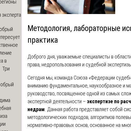
регионы
 эксперта
Методология, лабораторные ис
обрый
нтересует
практика
ственное
ление
Доброго дня, уважаемые специалисты в области 
а в
права, недропользования и судебной экспертизы
? Три
Сегодня мы, команда Союза «Федерации судебн
обрый
вниманию фундаментальное, наукообразное и м
руководство, посвященное одной из самых слож
дима
экспертной деятельности –
экспертизе по рас
ебная
недрам
. Данная работа представляет собой с
тиза
методологических подходов, алгоритмов полевы
ции
нормативно-правовых основ, основанное на мно