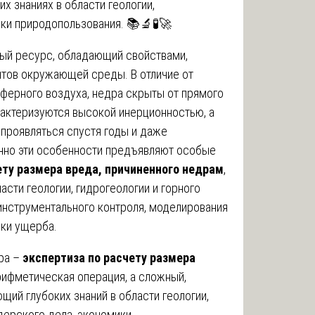
 знаниях в области геологии,
ики природопользования. 📚🔬🧪🚀
ый ресурс, обладающий свойствами,
нтов окружающей среды. В отличие от
сферного воздуха, недра скрыты от прямого
рактеризуются высокой инерционностью, а
 проявляться спустя годы и даже
нно эти особенности предъявляют особые
ету размера вреда, причиненного недрам
,
асти геологии, гидрогеологии и горного
инструментального контроля, моделирования
нки ущерба.
ра –
экспертиза по расчету размера
арифметическая операция, а сложный,
ий глубоких знаний в области геологии,
дерского дела, экономики