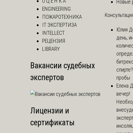
О Ц Е Н К А
Новые 
ENGINEERING
Консультация
ПОЖАРОТЕХНИКА
IT ЭКСПЕРТИЗА
Юлия
Д
INTELLECT
день, и
РЕЦЕНЗИЯ
количе
LIBRARY
опреде
битрекс
Вакансии судебных
спирте
экспертов
пробы
Елена
Д
вечер!
Необхо
Лицензии и
внесуд
экспер
сертификаты
инсоля