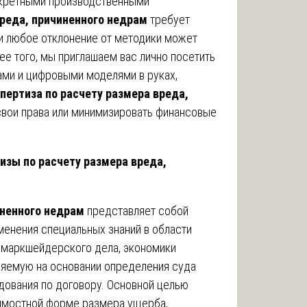
онкретными производственными
вреда, причиненного недрам
требует
и любое отклонение от методики может
ее того, мы приглашаем вас лично посетить
ами и цифровыми моделями в руках,
пертиза по расчету размера вреда,
 свои права или минимизировать финансовые
тизы по расчету размера вреда,
иненного недрам
представляет собой
енения специальных знаний в области
и, маркшейдерского дела, экономики
ляемую на основании определения суда
дования по договору. Основной целью
оимостной форме размера ущерба,