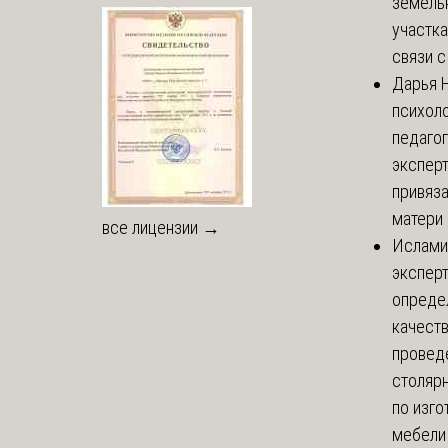
земель
участка
связи с 
Дарья
Н
психоло
педаго
экспер
привяз
матери 
все лицензии →
Ислами
эксперт
опреде
качест
провед
столяр
по изг
мебели