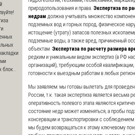
й
природопользования и права.
Экспертиза по ра
вуйте!
недрам
должна учитывать множество компонент
тиза
подземных вод и горных пород, физическое нар
ти
истощение (утрату) запасов полезных ископаем
енных
подземные воды, а также вред, причиненный о
ельных
объектам.
Экспертиза по расчету размера вр
закладки
редким и уникальным видом экспертиз (в РФ на
ами
организаций), требующим особой квалификации,
 блок...
готовности к выездным работам в любых регион
Мы заявляем: мы готовы вылетать для проведен
России, т.к. такая экспертиза является весьма
оперативность полевого этапа являются критич
состояние недр может изменяться, а пробы под
консервации и транспортировки с соблюдением 
мы будем возвращаться к этому ключевому пон