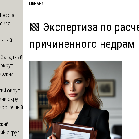
LIBRARY
Москва
ская
🟩 Экспертиза по расч
ь
льный
причиненного недрам
-Западный
округ
жский
ий округ
кий округ
восточный
-
ский
ий округ