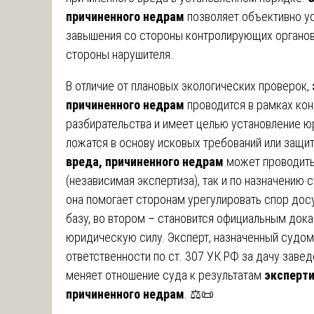
причиненного недрам
позволяет объективно ус
завышения со стороны контролирующих органов,
стороны нарушителя.
В отличие от плановых экологических проверок,
причиненного недрам
проводится в рамках кон
разбирательства и имеет целью установление ю
ложатся в основу исковых требований или защит
вреда, причиненного недрам
может проводитьс
(независимая экспертиза), так и по назначению 
она помогает сторонам урегулировать спор дос
базу, во втором – становится официальным док
юридическую силу. Эксперт, назначенный судом
ответственности по ст. 307 УК РФ за дачу заве
меняет отношение суда к результатам
эксперти
причиненного недрам
. ⚖️📜