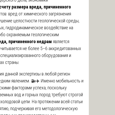
счету размера вреда, причиненного
ов: вред от химического загрязнения
ушение целостности геологической среды,
ых, гидродинамическое воздействие на
собо охраняемым геологическим
еда, причиненного недрам
является
считывается не более 5–6 аккредитованных
 специализированного оборудования и
ах страны.
ия данной экспертизы в любой регион
 редким явлением. 🚁✈️ Именно мобильность и
ескими факторами успеха, поскольку
земных вод и горных пород требуют строгой
холодовой цепи. На протяжении всей статьи
ятию, подчеркивая его методологическую