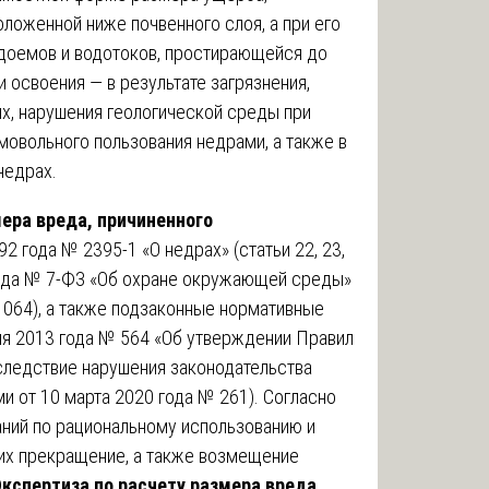
ложенной ниже почвенного слоя, а при его
одоемов и водотоков, простирающейся до
и освоения — в результате загрязнения,
х, нарушения геологической среды при
мовольного пользования недрами, а также в
недрах.
ера вреда, причиненного
2 года № 2395-1 «О недрах» (статьи 22, 23,
 года № 7-ФЗ «Об охране окружающей среды»
 1064), а также подзаконные нормативные
ля 2013 года № 564 «Об утверждении Правил
следствие нарушения законодательства
и от 10 марта 2020 года № 261). Согласно
аний по рациональному использованию и
 их прекращение, а также возмещение
кспертиза по расчету размера вреда,