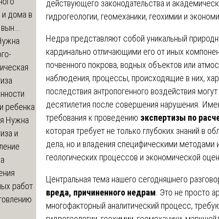
ного
действующего законодательства и академических
 и дома в
гидрогеологии, геомеханики, геохимии и эконом
вын...
Недра представляют собой уникальный природн
ужна
кардинально отличающими его от иных компоне
го-
почвенного покрова, водных объектов или атмо
гическая
наблюдения, процессы, происходящие в них, ха
тиза
последствия антропогенного воздействия могут
анности
десятилетия после совершения нарушения. Име
и ребенка
требования к проведению
экспертизы по расч
я
Нужна
которая требует не только глубоких знаний в обл
иза и
дела, но и владения специфическими методами 
ление
геологических процессов и экономической оце
ва
ения
Центральная тема нашего сегодняшнего разгово
ных работ
вреда, причиненного недрам
. Это не просто 
отовлению
многофакторный аналитический процесс, требующ
гидрогеологии, геохимии, геомеханики, маркшей