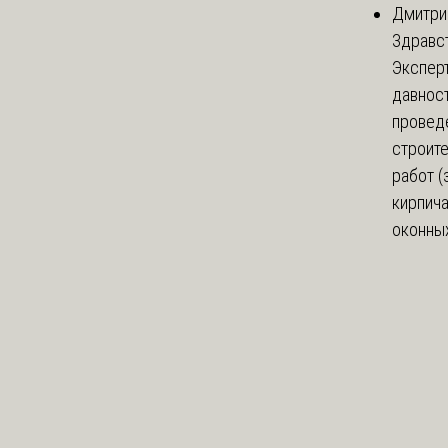
Дмитри
Здравст
Экспер
давнос
провед
строит
работ (
кирпич
оконных