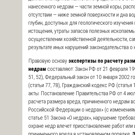
нанесенного недрам — части земной коры, распо
отсутствии — ниже земной поверхности и дна в
глубин, доступных для геологического изучения 
истощения, утраты запасов полезных ископаемы
осуществлении хозяйственной деятельности, са
результате иных нарушений законодательства о 
Правовую основу
экспертизы по расчету разм
недрам
составляют: Закон РФ от 21 февраля 199
51, 52), Федеральный закон от 10 января 2002
(статьи 77, 78), Гражданский кодекс РФ (статья
акты: Постановление Правительства РФ от 4 ию
расчета размера вреда, причиненного недрам в
Российской Федерации о недрах» (с изменениям
статье 51 Закона «О недрах», нарушение требов
охране недр влечет приостановление работ или
причиненного вреда в установленном порядке.
Э