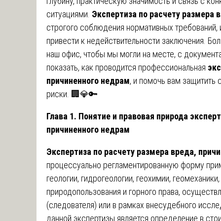
глубину, практическую значимость и связь с к
ситуациями.
Экспертиза по расчету размера 
строгого соблюдения нормативных требований, 
привести к недействительности заключения. Бол
наш офис, чтобы мы могли на месте, с документ
показать, как проводится профессиональная
экс
причиненного недрам
, и помочь вам защитить
риски. 🏢💎🔑
Глава 1. Понятие и правовая природа экспер
причиненного недрам
Экспертиза по расчету размера вреда, прич
процессуально регламентированную форму прим
геологии, гидрогеологии, геохимии, геомеханик
природопользования и горного права, осуществ
(следователя) или в рамках внесудебного иссле
данной экспертизы является определение в ст