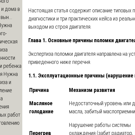
ного
 и дома в
Настоящая статья содержит описание типовых п
вын...
диагностики и три практических кейса из реальн
ужна
выходом из строя двигателя.
го-
Глава 1. Основные причины поломки двигате
гическая
тиза
Экспертиза поломки двигателя направлена на ус
анности
приведенного ниже перечня.
и ребенка
я
Нужна
1.1. Эксплуатационные причины (нарушение 
иза и
Причина
Механизм развития
ление
ва
Масляное
Недостаточный уровень или 
ения
голодание
масла, забитый маслоприемн
ных работ
отовлению
Нарушение работы системы
Перегрев
охлаждения (забит радиатор,