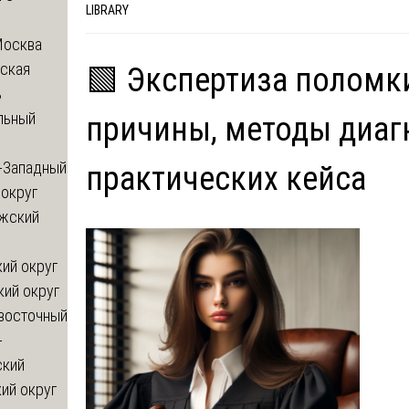
LIBRARY
Москва
ская
🟩 Экспертиза поломки
ь
льный
причины, методы диаг
-Западный
практических кейса
округ
жский
ий округ
кий округ
восточный
-
ский
ий округ