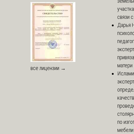
земель
участка
связи с 
Дарья
Н
психоло
педаго
экспер
привяз
матери 
все лицензии →
Ислами
эксперт
опреде
качест
провед
столяр
по изг
мебели