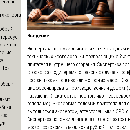
регионы
 эксперта
обрый
Введение
нтересует
ственное
Экспертиза поломки двигателя является одним 
ление
технических исследований, позволяющих объект
а в
двигателя внутреннего сгорания. Экспертиза по
? Три
спорах с автодилерами, страховых случаях, кон
поставщиками топлива или моторных масел. Экс
обрый
дифференцировать производственный дефект (бр
нарушения (некачественное топливо, несвоевре
дима
голодание). Экспертиза поломки двигателя для
ебная
выполняться экспертом, аттестованным в СРО, 
тиза
Экспертиза поломки двигателя является затрат
ции
может сэкономить миллионы рублей при правил