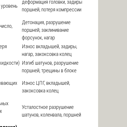
деформация головки, задиры
 уровень
поршней, потеря компрессии
Детонация, разрушение
число,
поршней, заклинивание
форсунок, нагар
теря
Износ вкладышей, задиры,
нагар, закоксовка колец
жидкости)
Изгиб шатунов, разрушение
поршней, трещины в блоке
зывающих
Износ ЦПГ, вкладышей,
закоксовка колец
ьных
Усталостное разрушение
х
шатунов, коленвала, поршней