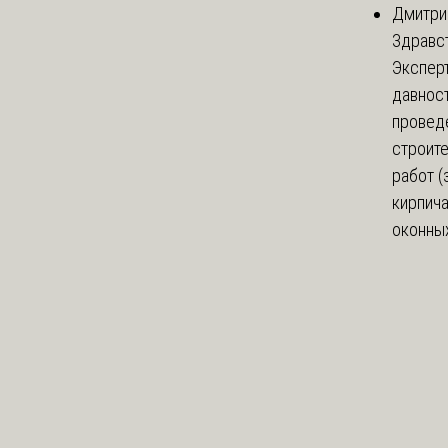
Дмитри
Здравст
Экспер
давнос
провед
строит
работ (
кирпич
оконных