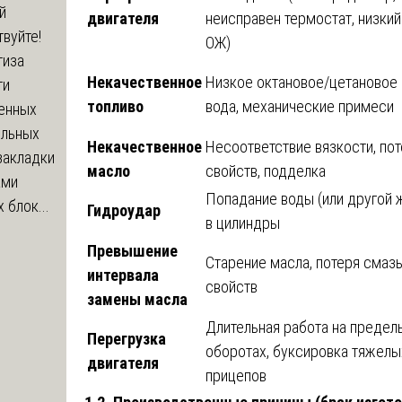
й
двигателя
неисправен термостат, низкий
вуйте!
ОЖ)
тиза
Некачественное
Низкое октановое/цетановое 
ти
топливо
вода, механические примеси
енных
ельных
Некачественное
Несоответствие вязкости, по
закладки
масло
свойств, подделка
ами
Попадание воды (или другой 
 блок...
Гидроудар
в цилиндры
Превышение
Старение масла, потеря сма
интервала
свойств
замены масла
Длительная работа на предел
Перегрузка
оборотах, буксировка тяжелы
двигателя
прицепов