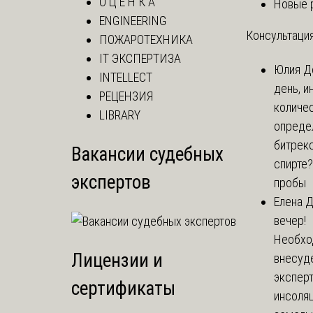
О Ц Е Н К А
Новые 
ENGINEERING
Консультация
ПОЖАРОТЕХНИКА
IT ЭКСПЕРТИЗА
Юлия
Д
INTELLECT
день, и
РЕЦЕНЗИЯ
количе
LIBRARY
опреде
битрекс
Вакансии судебных
спирте
экспертов
пробы
Елена
Д
вечер!
Необхо
Лицензии и
внесуд
экспер
сертификаты
инсоля