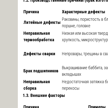
1.2. Производственные причины (брак изгот
Причина
Характерные дефекты
Раковины, пористость в бл
Литейные дефекты
поршне, головке
Неправильная
Низкая или высокая тверд
термообработка
хрупкость, микрострукту
Дефекты сварки
Непровары, трещины в св
Выкрашивание баббита, з
Брак подшипников
вкладышах
Неправильная
Недостаточная затяжка б
сборка
перекосы
1.3. Внешние факторы
Причина
Примеры