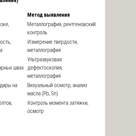
овления)
Метод выявления
оке,
Металлография, рентгеновский
контроль
ость,
Измерение твердости,
ра
металлография
Ультразвуковая
арных швах
дефектоскопия,
металлография
адиры на
Визуальный осмотр, анализ
масла (Pb, Sn)
олтов,
Контроль момента затяжки,
осмотр