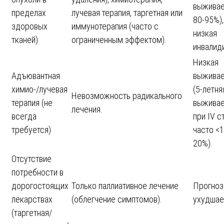
выжива
пределах
лучевая терапия, таргетная или
80-95%),
здоровых
иммунотерапия (часто с
низкая
тканей)
ограниченным эффектом).
инвалид
Низкая
Адъювантная
выжива
химио-/лучевая
(5-летня
Невозможность радикального
терапия (не
выжива
лечения.
всегда
при IV с
требуется)
часто <1
20%).
Отсутствие
потребности в
дорогостоящих
Только паллиативное лечение
Прогноз
лекарствах
(облегчение симптомов).
ухудшае
(таргетная/