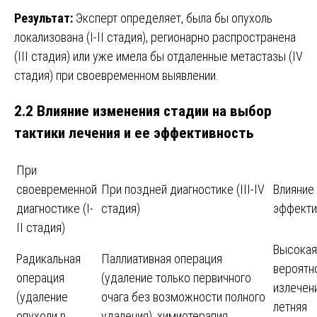
Результат:
Эксперт определяет, была бы опухоль
локализована (I-II стадия), регионарно распространена
(III стадия) или уже имела бы отдаленные метастазы (IV
стадия) при своевременном выявлении.
2.2 Влияние изменения стадии на выбор
тактики лечения и ее эффективность
При
своевременной
При поздней диагностике (III-IV
Влияние
диагностике (I-
стадия)
эффекти
II стадия)
Высокая
Радикальная
Паллиативная операция
вероятн
операция
(удаление только первичного
излечени
(удаление
очага без возможности полного
летняя
опухоли в
удаления), химиотерапия,