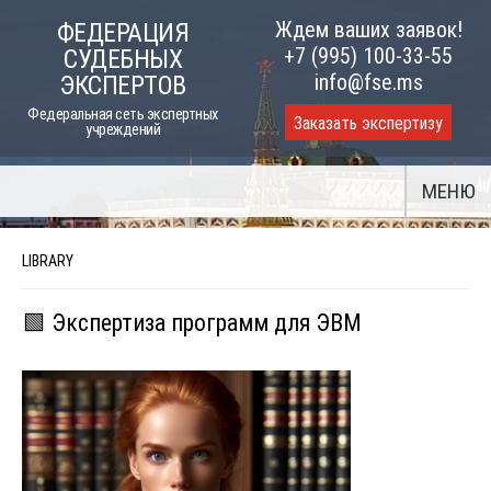
Skip
Ждем ваших заявок!
ФЕДЕРАЦИЯ
to
+7 (995) 100-33-55
СУДЕБНЫХ
content
info@fse.ms
ЭКСПЕРТОВ
Федеральная сеть экспертных
Заказать экспертизу
учреждений
МЕНЮ
LIBRARY
🟩 Экспертиза программ для ЭВМ