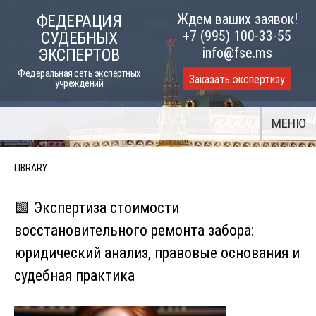
Skip
Ждем ваших заявок!
ФЕДЕРАЦИЯ
to
+7 (995) 100-33-55
СУДЕБНЫХ
content
info@fse.ms
ЭКСПЕРТОВ
Федеральная сеть экспертных
Заказать экспертизу
учреждений
МЕНЮ
LIBRARY
🟩 Экспертиза стоимости
восстановительного ремонта забора:
юридический анализ, правовые основания и
судебная практика