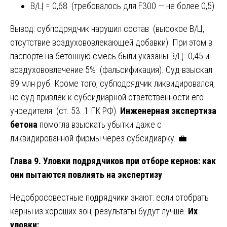
В/Ц = 0,68 (требовалось для F300 — не более 0,5).
Вывод: субподрядчик нарушил состав (высокое В/Ц,
отсутствие воздухововлекающей добавки). При этом в
паспорте на бетонную смесь были указаны В/Ц=0,45 и
воздухововлечение 5% (фальсификация). Суд взыскал
89 млн руб. Кроме того, субподрядчик ликвидировался,
но суд привлёк к субсидиарной ответственности его
учредителя (ст. 53. 1 ГК РФ).
Инженерная экспертиза
бетона
помогла взыскать убытки даже с
ликвидированной фирмы через субсидиарку. 💼
Глава 9. Уловки подрядчиков при отборе кернов: как
они пытаются повлиять на экспертизу
Недобросовестные подрядчики знают: если отобрать
керны из хороших зон, результаты будут лучше.
Их
уловки: