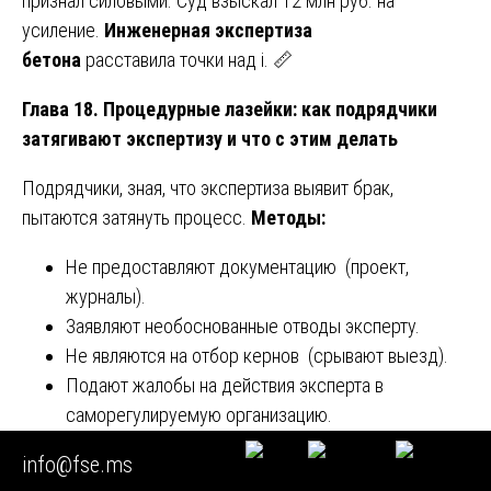
признал силовыми. Суд взыскал 12 млн руб. на
усиление.
Инженерная экспертиза
бетона
расставила точки над i. 📏
Глава 18. Процедурные лазейки: как подрядчики
затягивают экспертизу и что с этим делать
Подрядчики, зная, что экспертиза выявит брак,
пытаются затянуть процесс.
Методы:
Не предоставляют документацию (проект,
журналы).
Заявляют необоснованные отводы эксперту.
Не являются на отбор кернов (срывают выезд).
Подают жалобы на действия эксперта в
саморегулируемую организацию.
info@fse.ms
Как бороться?