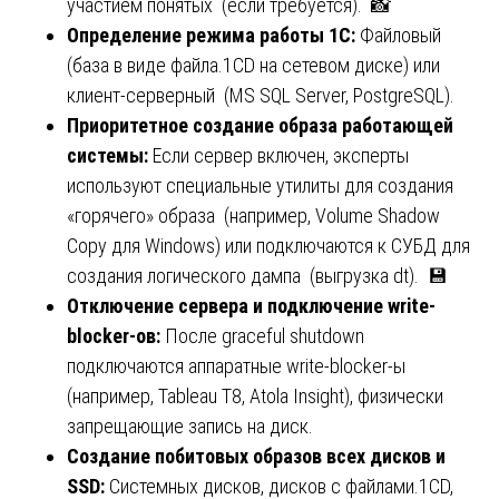
участием понятых (если требуется). 📸
Определение режима работы 1С:
Файловый
(база в виде файла.1CD на сетевом диске) или
клиент-серверный (MS SQL Server, PostgreSQL).
Приоритетное создание образа работающей
системы:
Если сервер включен, эксперты
используют специальные утилиты для создания
«горячего» образа (например, Volume Shadow
Copy для Windows) или подключаются к СУБД для
создания логического дампа (выгрузка dt). 💾
Отключение сервера и подключение write-
blocker-ов:
После graceful shutdown
подключаются аппаратные write-blocker-ы
(например, Tableau T8, Atola Insight), физически
запрещающие запись на диск.
Создание побитовых образов всех дисков и
SSD:
Системных дисков, дисков с файлами.1CD,